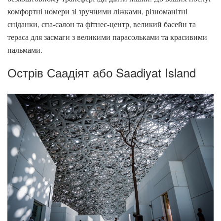
комфортні номери зі зручними ліжками, різноманітні
сніданки, спа-салон та фітнес-центр, великий басейн та
тераса для засмаги з великими парасольками та красивими
пальмами.
Острів Саадіят або Saadiyat Island