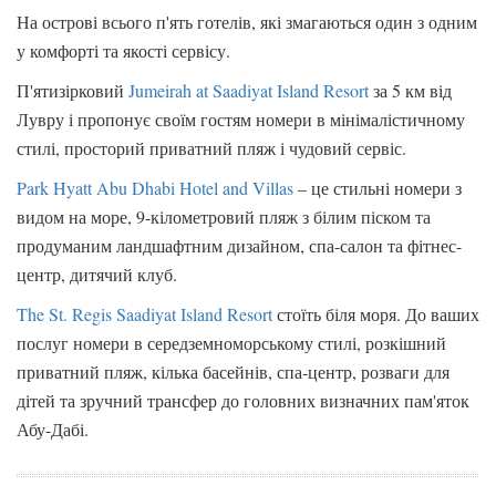
На острові всього п'ять готелів, які змагаються один з одним
у комфорті та якості сервісу.
П'ятизірковий
Jumeirah at Saadiyat Island Resort
за 5 км від
Лувру і пропонує своїм гостям номери в мінімалістичному
стилі, просторий приватний пляж і чудовий сервіс.
Park Hyatt Abu Dhabi Hotel and Villas
– це стильні номери з
видом на море, 9-кілометровий пляж з білим піском та
продуманим ландшафтним дизайном, спа-салон та фітнес-
центр, дитячий клуб.
The St. Regis Saadiyat Island Resort
стоїть біля моря. До ваших
послуг номери в середземноморському стилі, розкішний
приватний пляж, кілька басейнів, спа-центр, розваги для
дітей та зручний трансфер до головних визначних пам'яток
Абу-Дабі.