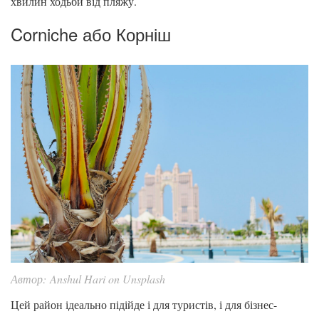
хвилин ходьби від пляжу.
Corniche або Корніш
Автор: Anshul Hari on Unsplash
Цей район ідеально підійде і для туристів, і для бізнес-