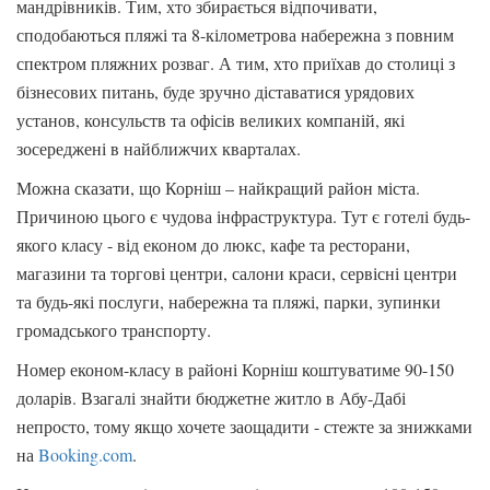
мандрівників. Тим, хто збирається відпочивати,
сподобаються пляжі та 8-кілометрова набережна з повним
спектром пляжних розваг. А тим, хто приїхав до столиці з
бізнесових питань, буде зручно діставатися урядових
установ, консульств та офісів великих компаній, які
зосереджені в найближчих кварталах.
Можна сказати, що Корніш – найкращий район міста.
Причиною цього є чудова інфраструктура. Тут є готелі будь-
якого класу - від економ до люкс, кафе та ресторани,
магазини та торгові центри, салони краси, сервісні центри
та будь-які послуги, набережна та пляжі, парки, зупинки
громадського транспорту.
Номер економ-класу в районі Корніш коштуватиме 90-150
доларів. Взагалі знайти бюджетне житло в Абу-Дабі
непросто, тому якщо хочете заощадити - стежте за знижками
на
Booking.com
.