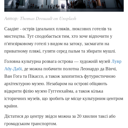
Автор: Thomas Drouault on Unsplash
Саадіят - острів ідеальних пляжів, люксових готелів та
мистецтва. Тут сподобається тим, хто хоче відпочити у
п'ятизірковому готелі з видом на затоку, засмагати на
приватному пляжі, гуляти серед пальм та збирати мушлі.
Головна культурна розвага острова — художній музей
Лувр
Абу-Дабі
, де можна побачити полотна Леонардо да Вінчі,
Ван Гога та Пікассо, а також захопитись футуристичною
архітектурою музею. Незабаром на острові обіцяють
відкрити філію музею Гуггенхайма, а також кілька
історичних музеїв, що зробить це місце культурним центром
країни.
Дістатися до центру звідси можна за 20 хвилин таксі або
громадським транспортом.