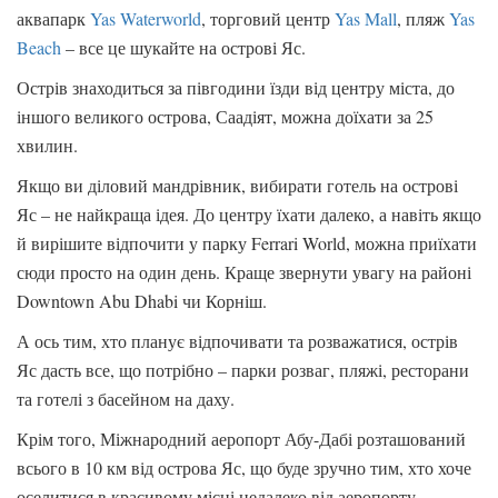
аквапарк
Yas Waterworld
, торговий центр
Yas Mall
, пляж
Yas
Beach
– все це шукайте на острові Яс.
Острів знаходиться за півгодини їзди від центру міста, до
іншого великого острова, Саадіят, можна доїхати за 25
хвилин.
Якщо ви діловий мандрівник, вибирати готель на острові
Яс – не найкраща ідея. До центру їхати далеко, а навіть якщо
й вирішите відпочити у парку Ferrari World, можна приїхати
сюди просто на один день. Краще звернути увагу на районі
Downtown Abu Dhabi чи Корніш.
А ось тим, хто планує відпочивати та розважатися, острів
Яс дасть все, що потрібно – парки розваг, пляжі, ресторани
та готелі з басейном на даху.
Крім того, Міжнародний аеропорт Абу-Дабі розташований
всього в 10 км від острова Яс, що буде зручно тим, хто хоче
оселитися в красивому місці недалеко від аеропорту.