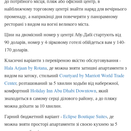
до потрібного місця, пляж або офісний центр, в
найближчому торговому центрі знайти наряд для вечірнього
променаду, а наприкінці дня повечеряти у панорамному
ресторані з видом на вогні великого міста.
Ціни на двомісний номер у центрі Абу-Дабі стартують від
90 доларів, номер у 4-зірковому готелі обійдеться вам у 140-
170 доларів.
Класичні варіанти з перевіреною якістю обслуговування -
Hala Arjaan by Rotana
, де можна зняти затишні апартаменти з
видом на затоку, стильний
Courtyard by Marriott World Trade
Center
, розташований за 5 хвилин ходьби від набережної,
комфортний
Holiday Inn Abu Dhabi Downtown
, який
знаходиться в самому серці ділового району, а до пляжу
можна доїхати за 10 хвилин.
Гарний бюджетний варіант -
Eclipse Boutique Suites
, де
можна зняти просторі апартаменти зі своєю кухнею за 5