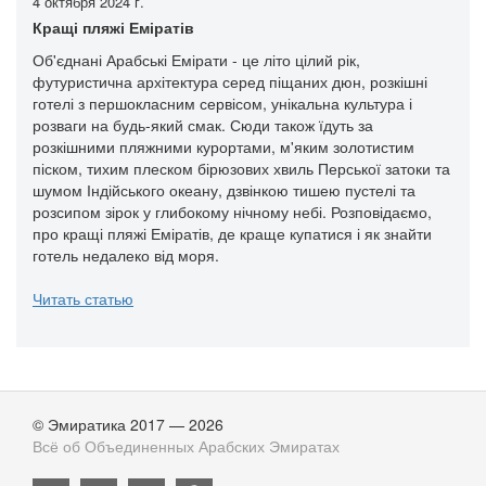
4 октября 2024 г.
Кращі пляжі Еміратів
Об'єднані Арабські Емірати - це літо цілий рік,
футуристична архітектура серед піщаних дюн, розкішні
готелі з першокласним сервісом, унікальна культура і
розваги на будь-який смак. Сюди також їдуть за
розкішними пляжними курортами, м'яким золотистим
піском, тихим плеском бірюзових хвиль Перської затоки та
шумом Індійського океану, дзвінкою тишею пустелі та
розсипом зірок у глибокому нічному небі. Розповідаємо,
про кращі пляжі Еміратів, де краще купатися і як знайти
готель недалеко від моря.
Читать статью
© Эмиратика 2017 — 2026
Всё об Объединенных Арабских Эмиратах