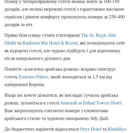
Номер у чотиризірковому готелі можна зняти за 100-150
доларів, але великі мережеві готелі з гарантовано високим
сервісом і рівнем комфорту пропонують номери за 250-400
доларів за ніч.
Прямо біля пляжу стоять п'ятизіркові
The St. Regis Abu
Dhabi
та
Radisson Blu Hotel & Resort
, які позиціонують себе
як курортні готелі, але чудово підійдуть і для відпочинку
після напруженого ділового дня.
Поняття «класична арабська розкіш» яскраво ілюструє
готель
Emirates Palace
, який знаходиться за 1,5 км від
набережної Корніш.
Якщо ви хочете дізнатися, як виглядає сучасна арабська
розкіш, зупиніться в готелі
Jumeirah at Etihad Towers Hotel
.
Вам запропонують елегантні номери з елементами
арабського стилю та чудовою панорамою Абу-Дабі.
До бюджетних варіантів відносяться
Oryx Hotel
та
Khalidiya