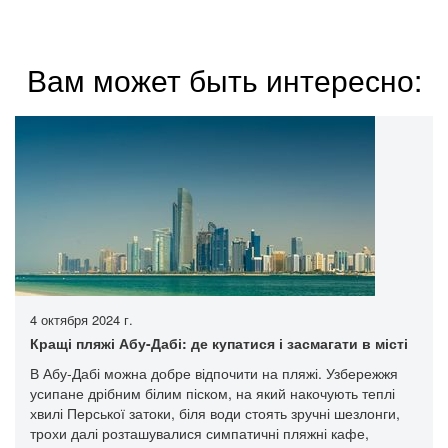
Вам может быть интересно:
4 октября 2024 г.
Кращі пляжі Абу-Дабі: де купатися і засмагати в місті
В Абу-Дабі можна добре відпочити на пляжі. Узбережжя
усипане дрібним білим піском, на який накочують теплі
хвилі Перської затоки, біля води стоять зручні шезлонги,
трохи далі розташувалися симпатичні пляжні кафе,