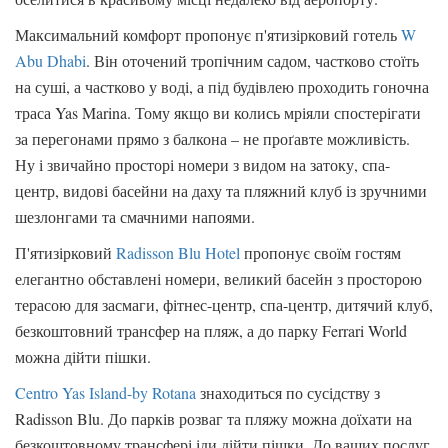
Максимальний комфорт пропонує п'ятизірковий готель
W
Abu Dhabi
. Він оточений тропічним садом, частково стоїть
на суші, а частково у воді, а під будівлею проходить гоночна
траса Yas Marina. Тому якщо ви колись мріяли спостерігати
за перегонами прямо з балкона – не проґавте можливість.
Ну і звичайно просторі номери з видом на затоку, спа-
центр, видові басейни на даху та пляжний клуб із зручними
шезлонгами та смачними напоями.
П'ятизірковий
Radisson Blu Hotel
пропонує своїм гостям
елегантно обставлені номери, великий басейн з просторою
терасою для засмаги, фітнес-центр, спа-центр, дитячий клуб,
безкоштовний трансфер на пляж, а до парку Ferrari World
можна дійти пішки.
Centro Yas Island-by Rotana
знаходиться по сусідству з
Radisson Blu. До парків розваг та пляжу можна доїхати на
безкоштовному трансфері іди дійти пішки. До ваших послуг