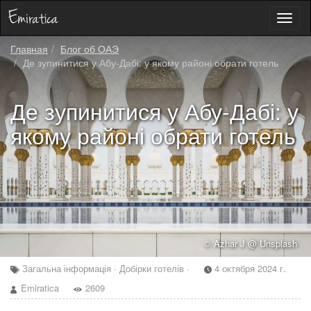
Toggl
naviga
Главная
Блог об ОАЭ
Де зупинитися у Абу-Дабі: у якому районі обрати готель
Де зупинитися у Абу-Дабі: у
якому районі обрати готель
© Azhar J @ Unsplash
Загальна інформація · Добірки готелів ·
4 октября 2024 г.
Emiratica
2609