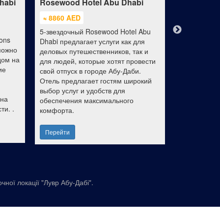
habi
Rosewood Hotel Abu Dhabi
Rixos Saad
Dhabi - Ult
≈ 8860 AED
≈ 1320 AE
5-звездочный Rosewood Hotel Abu
ons
Отель Rixos 
Dhabi предлагает услуги как для
 можно
Dhabi с сис
деловых путешественников, так и
дом на
«все включе
для людей, которые хотят провести
ие
острове Саад
свой отпуск в городе Абу-Даби.
Лувр Абу-Да
Отель предлагает гостям широкий
гостей 378 
выбор услуг и удобств для
 на
вилл, а так
обеспечения максимального
ти. .
частный пля
комфорта.
Перейти
Перейти
очної локації "Лувр Абу-Дабі".