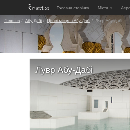
Головна сторінка
Міста
Аер
Головна
Абу-Дабі
Цікаві місця в Абу-Дабі
Лувр Абу-Дабі
Лувр Абу-Дабі