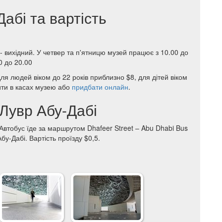
абі та вартість
 - вихідний. У четвер та п'ятницю музей працює з 10.00 до
0 до 20.00
для людей віком до 22 років приблизно $8, для дітей віком
ити в касах музею або
придбати онлайн
.
 Лувр Абу-Дабі
Автобус їде за маршрутом Dhafeer Street – Abu Dhabi Bus
бу-Дабі. Вартість проїзду $0,5.