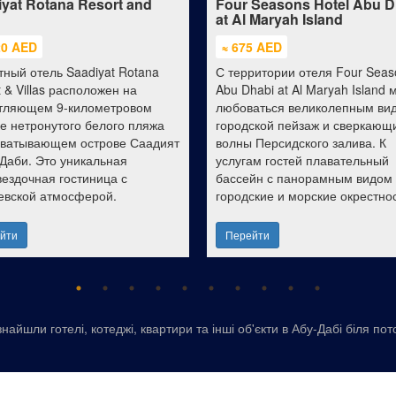
yat Rotana Resort and
Four Seasons Hotel Abu D
at Al Maryah Island
20 AED
≈ 675 AED
тный отель Saadiyat Rotana
С территории отеля Four Seas
 & Villas расположен на
Abu Dhabi at Al Maryah Island
тляющем 9-километровом
любоваться великолепным ви
ке нетронутого белого пляжа
городской пейзаж и сверкающ
хватывающем острове Саадият
волны Персидского залива. К
-Даби. Это уникальная
услугам гостей плавательный
вездочная гостиница с
бассейн с панорамным видом
евской атмосферой.
городские и морские окрестнос
йти
Перейти
найшли готелі, котеджі, квартири та інші об'єкти в Абу-Дабі біля пот