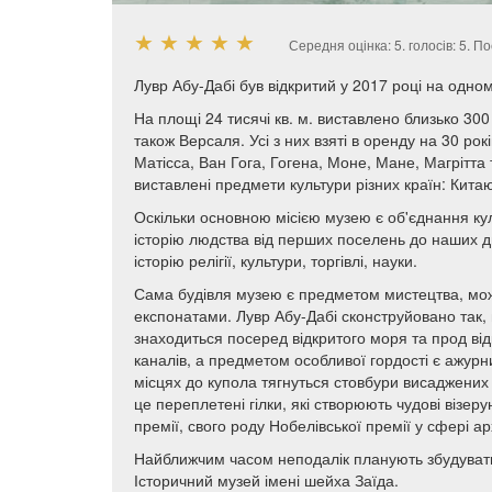
★
★
★
★
★
Середня оцінка:
5
. голосів:
5
.
По
Лувр Абу-Дабі був відкритий у 2017 році на одном
На площі 24 тисячі кв. м. виставлено близько 30
також Версаля. Усі з них взяті в оренду на 30 рок
Матісса, Ван Гога, Гогена, Моне, Мане, Магрітта т
виставлені предмети культури різних країн: Китаю, 
Оскільки основною місією музею є об'єднання куль
історію людства від перших поселень до наших дн
історію релігії, культури, торгівлі, науки.
Сама будівля музею є предметом мистецтва, можл
експонатами. Лувр Абу-Дабі сконструйовано так,
знаходиться посеред відкритого моря та прод від
каналів, а предметом особливої ​​гордості є ажур
місцях до купола тягнуться стовбури висаджених у
це переплетені гілки, які створюють чудові візер
премії, свого роду Нобелівської премії у сфері ар
Найближчим часом неподалік планують збудувати
Історичний музей імені шейха Заїда.