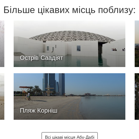
Більше цікавих місць поблизу:
Острів Саадіят
Пляж Корніш
Всі цікаві місця Абу-Дабі