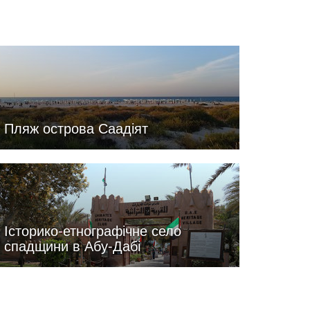
Пляж острова Саадіят
Історико-етнографічне село
спадщини в Абу-Дабі