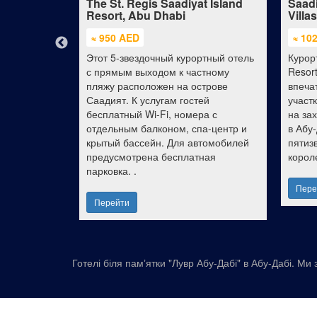
Hotel and
The St. Regis Saadiyat Island
Saadi
Resort, Abu Dhabi
Villas
≈ 950 AED
≈ 10
ном районе
Этот 5-звездочный курортный отель
Курор
ton Abu
с прямым выходом к частному
Resort
имеет
пляжу расположен на острове
впеча
, что город
Саадият. К услугам гостей
участ
ределами
бесплатный Wi-Fi, номера с
на за
окий спектр
отдельным балконом, спа-центр и
в Абу
 ваше
крытый бассейн. Для автомобилей
пятиз
имально
предусмотрена бесплатная
корол
парковка. .
Пере
Перейти
Готелі біля памʼятки "Лувр Абу-Дабі" в Абу-Дабі. Ми з