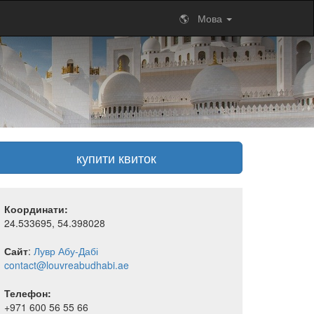
🌎 Мова
купити квиток
Координати:
24.533695, 54.398028
Сайт
:
Лувр Абу-Дабі
contact@louvreabudhabi.ae
Телефон:
+971 600 56 55 66