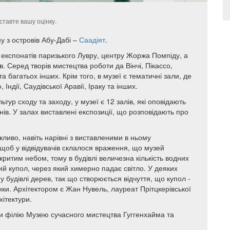
ставте вашу оцінку.
у з островів Абу-Дабі –
Саадіят
.
0 експонатів паризького Лувру, центру Жоржа Помпіду, а
ів. Серед творів мистецтва роботи да Вінчі, Пікассо,
а багатьох інших. Крім того, в музеї є тематичні зали, де
Індії, Саудівської Аравії, Іраку та інших.
тур сходу та заходу, у музеї є 12 залів, які оповідають
ів. У залах виставлені експозиції, що розповідають про
иво, навіть нарівні з виставленими в ньому
 щоб у відвідувачів склалося враження, що музей
критим небом, тому в будівлі величезна кількість водних
ний купол, через який химерно падає світло. У деяких
 будівлі дерев, так що створюється відчуття, що купол -
унки. Архітектором є Жан Нувель, лауреат Прітцкерівської
хітектури.
 філію Музею сучасного мистецтва Гуггенхайма та