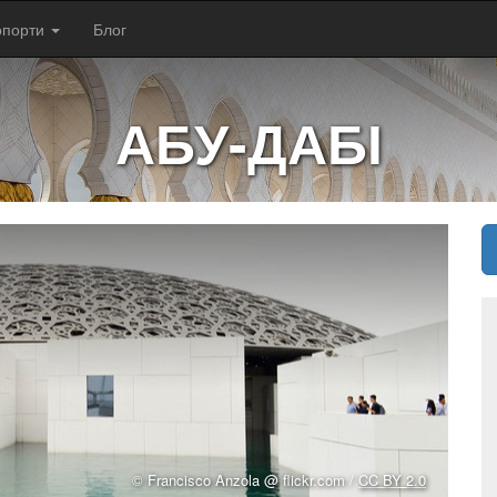
опорти
Блог
АБУ-ДАБІ
© Francisco Anzola @ flickr.com /
CC BY 2.0