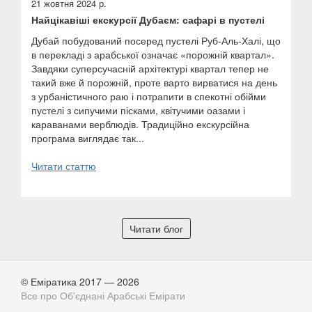
21 жовтня 2024 р.
Найцікавіші екскурсії Дубаєм: сафарі в пустелі
Дубай побудований посеред пустелі Руб-Аль-Халі, що
в перекладі з арабської означає «порожній квартал».
Завдяки суперсучасній архітектурі квартал тепер не
такий вже й порожній, проте варто вирватися на день
з урбаністичного раю і потрапити в спекотні обійми
пустелі з сипучими пісками, квітучими оазами і
караванами верблюдів. Традиційно екскурсійна
програма виглядає так...
Читати статтю
Читати блог
© Еміратика 2017 — 2026
Все про Обʼєднані Арабські Емірати