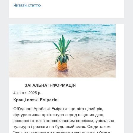
Читати статтю
ЗАГАЛЬНА ІНФОРМАЦІЯ
4 квітня 2025 р.
Кращі пляжі Еміратів
Об'єднані Арабські Емірати - це літо цілий рік,
футуристична архітектура серед піщаних дюн,
розкішні готелі з першокласним сервісом, унікальна
культура і розваги на будь-який смак. Сюди також
їдуть за розкішними пляжними курортами, м'яким