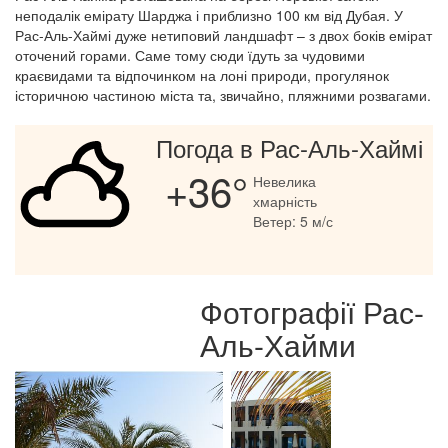
неподалік емірату Шарджа і приблизно 100 км від Дубая. У
Рас-Аль-Хаймі дуже нетиповий ландшафт – з двох боків емірат
оточений горами. Саме тому сюди їдуть за чудовими
краєвидами та відпочинком на лоні природи, прогулянок
історичною частиною міста та, звичайно, пляжними розвагами.
Погода в Рас-Аль-Хаймі
+36°
Невелика
хмарність
Ветер: 5 м/с
Фотографії Рас-
Аль-Хайми