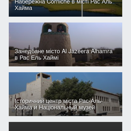
Набережна Corniche в місті Рас Аль
Хайма
Занедбане місто Al Jazeera Alhamra
в Рас Ель Хаймі
Історичний центр міста Рас-Аль-
Хайма и Національный музей