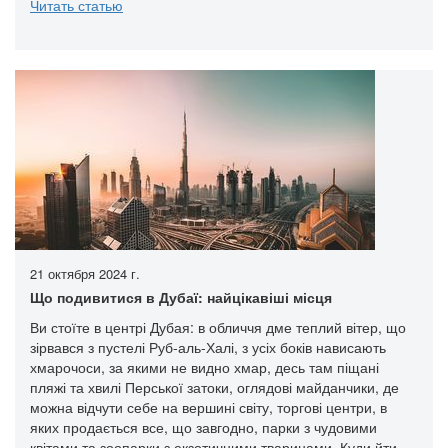
Читать статью
21 октября 2024 г.
Що подивитися в Дубаї: найцікавіші місця
Ви стоїте в центрі Дубая: в обличчя дме теплий вітер, що
зірвався з пустелі Руб-аль-Халі, з усіх боків нависають
хмарочоси, за якими не видно хмар, десь там піщані
пляжі та хвилі Перської затоки, оглядові майданчики, де
можна відчути себе на вершині світу, торгові центри, в
яких продається все, що завгодно, парки з чудовими
квітами та зоопарки з екзотичними тваринами. Куди йти,