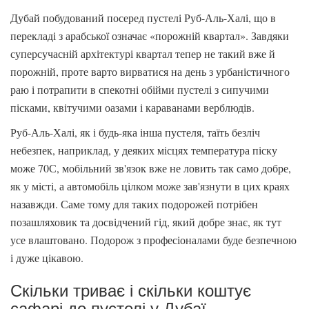
Дубай побудований посеред пустелі Руб-Аль-Халі, що в
перекладі з арабської означає «порожній квартал». Завдяки
суперсучасній архітектурі квартал тепер не такий вже й
порожній, проте варто вирватися на день з урбаністичного
раю і потрапити в спекотні обійми пустелі з сипучими
пісками, квітучими оазами і караванами верблюдів.
Руб-Аль-Халі, як і будь-яка інша пустеля, таїть безліч
небезпек, наприклад, у деяких місцях температура піску
може 70С, мобільний зв'язок вже не ловить так само добре,
як у місті, а автомобіль цілком може зав'язнути в цих краях
назавжди. Саме тому для таких подорожей потрібен
позашляховик та досвідчений гід, який добре знає, як тут
усе влаштовано. Подорож з професіоналами буде безпечною
і дуже цікавою.
Скільки триває і скільки коштує
сафарі до пустелі у Дубаї