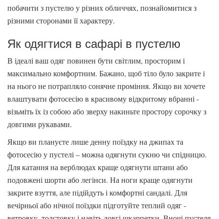
побачити з пустелю у різних обличчях, познайомитися з
різними сторонами її характеру.
Як одягтися в сафарі в пустелю
В ідеалі ваш одяг повинен бути світлим, просторим і
максимально комфортним. Бажано, щоб тіло було закрите і
на нього не потрапляло сонячне проміння. Якщо ви хочете
влаштувати фотосесію в красивому відкритому вбранні -
візьміть їх із собою або зверху накиньте простору сорочку з
довгими рукавами.
Якщо ви плануєте лише денну поїздку на джипах та
фотосесію у пустелі – можна одягнути сукню чи спідницю.
Для катання на верблюдах краще одягнути штани або
подовжені шорти або легінси. На ноги краще одягнути
закрите взуття, але підійдуть і комфортні сандалі. Для
вечірньої або нічної поїздки підготуйте теплий одяг -
ветровку, толстовку і навіть довгі шкарпетки. Вночі пустеля