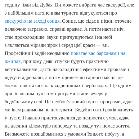
годину їзди від Дубая. Ви можете вибрати час екскурсії, але
з найбільшим натхненням туристи відгукуються про
екскурсію на заході сонця
. Сонце, що сідає в піски, оточене
палаючою загравою, справді вражає. А потім настає ніч,
стає прохолодніше, звуки приглушуються і на небі
з'являються міріади зірок і серед цієї краси — ви.
Професійний водій неодмінно
покатає вас барханами на
джипах
, причому деякі спуски будуть практично
вертикальними, дасть насолодитися ефектними трюками і
відчути адреналін, а потім привезе до гарного місця, де
можна покататися на квадроциклах і верблюдах. Ще одним
оригінальним пунктом програми стане вечеря у
бедуїнському селі. Це необовʼязковий пункт програми, адле
ми івам радимо їм не нехтувати. Бедуїни сотні років живуть
у пустелі і давно пристосувалися до непростих умов, адже
на десятки кілометрів попереду та позаду тут немає життя.
Ви зможете познайомитися з умовами їхнього побуту, а