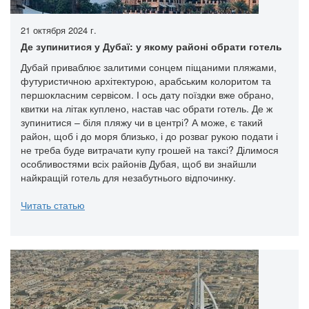
21 октября 2024 г.
Де зупинитися у Дубаї: у якому районі обрати готель
Дубай приваблює залитими сонцем піщаними пляжами,
футуристичною архітектурою, арабським колоритом та
першокласним сервісом. І ось дату поїздки вже обрано,
квитки на літак куплено, настав час обрати готель. Де ж
зупинитися – біля пляжу чи в центрі? А може, є такий
район, щоб і до моря близько, і до розваг рукою подати і
не треба буде витрачати купу грошей на таксі? Ділимося
особливостями всіх районів Дубая, щоб ви знайшли
найкращій готель для незабутнього відпочинку.
Читать статью