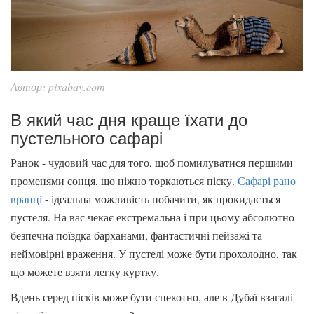
Автор: pixabay.com
В який час дня краще їхати до
пустельного сафарі
Ранок - чудовий час для того, щоб помилуватися першими
променями сонця, що ніжно торкаються піску.
Сафарі рано
вранці
- ідеальна можливість побачити, як прокидається
пустеля. На вас чекає екстремальна і при цьому абсолютно
безпечна поїздка барханами, фантастичні пейзажі та
неймовірні враження. У пустелі може бути прохолодно, так
що можете взяти легку куртку.
Вдень серед пісків може бути спекотно, але в Дубаї взагалі