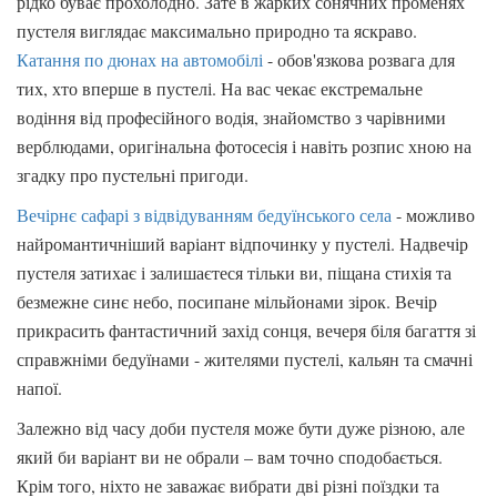
рідко буває прохолодно. Зате в жарких сонячних променях
пустеля виглядає максимально природно та яскраво.
Катання по дюнах на автомобілі
- обов'язкова розвага для
тих, хто вперше в пустелі. На вас чекає екстремальне
водіння від професійного водія, знайомство з чарівними
верблюдами, оригінальна фотосесія і навіть розпис хною на
згадку про пустельні пригоди.
Вечірнє сафарі з відвідуванням бедуїнського села
- можливо
найромантичніший варіант відпочинку у пустелі. Надвечір
пустеля затихає і залишаєтеся тільки ви, піщана стихія та
безмежне синє небо, посипане мільйонами зірок. Вечір
прикрасить фантастичний захід сонця, вечеря біля багаття зі
справжніми бедуїнами - жителями пустелі, кальян та смачні
напої.
Залежно від часу доби пустеля може бути дуже різною, але
який би варіант ви не обрали – вам точно сподобається.
Крім того, ніхто не заважає вибрати дві різні поїздки та