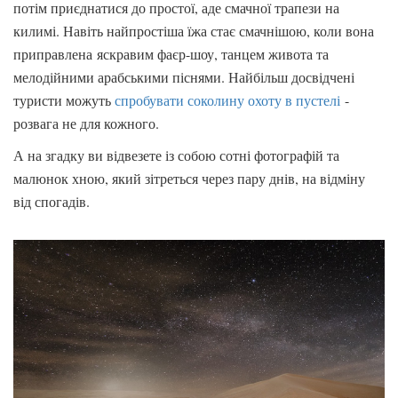
потім приєднатися до простої, аде смачної трапези на
килимі. Навіть найпростіша їжа стає смачнішою, коли вона
приправлена ​​яскравим фаєр-шоу, танцем живота та
мелодійними арабськими піснями. Найбільш досвідчені
туристи можуть
спробувати соколину охоту в пустелі
-
розвага не для кожного.
А на згадку ви відвезете із собою сотні фотографій та
малюнок хною, який зітреться через пару днів, на відміну
від спогадів.