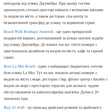
неподалік від пляжу Джумейра. При цьому гостям
пропонують стильні просторі кімнати з великими вікнами
та видом на місто, а також ресторан, спа-центр та
безкоштовний трансфер до пляжу та відмінний сервіс.
Beach Walk Boutique Jumeirah
- ще один прекрасний
недорогий варіант, розташований за кілька хвилин ходьби
від пляжу Джумейра. До ваших послуг світлі номери з
оригінальним дизайном та видом на місто, кафе та гарний
сервіс.
Rove La Mer Beach
- один з найкращих бюджетних готелів
біля пляжу La Mer. Тут на вас чекають великі номери з
видом на місто і море, ресторан і бар, фітнес-центр і басейн з
видом на море і просторою терасою для засмаги, чудове
обслуговування та найпопулярніші пам'ятки Дубая в 20
хвилинах їзди.
Burj Al Arab
- це приклад арабської розкоші та арабського