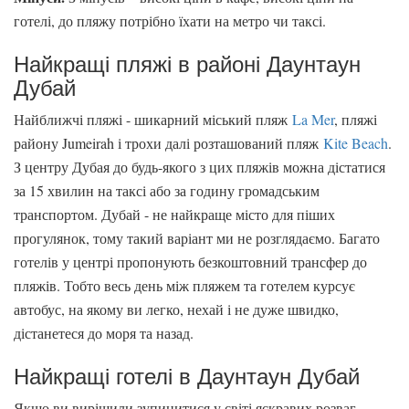
готелі, до пляжу потрібно їхати на метро чи таксі.
Найкращі пляжі в районі Даунтаун
Дубай
Найближчі пляжі - шикарний міський пляж
La Mer
, пляжі
району Jumeirah і трохи далі розташований пляж
Kite Beach
.
З центру Дубая до будь-якого з цих пляжів можна дістатися
за 15 хвилин на таксі або за годину громадським
транспортом. Дубай - не найкраще місто для піших
прогулянок, тому такий варіант ми не розглядаємо. Багато
готелів у центрі пропонують безкоштовний трансфер до
пляжів. Тобто весь день між пляжем та готелем курсує
автобус, на якому ви легко, нехай і не дуже швидко,
дістанетеся до моря та назад.
Найкращі готелі в Даунтаун Дубай
Якщо ви вирішили зупинитися у світі яскравих розваг,