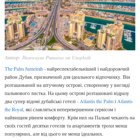
Автор: Jhonwayne Pumaras on Unsplash
The Palm Jumeirah
- найреспектабельніший і найдорожчий
район Дубая, призначений для ідеального відпочинку. Він
розташований на штучному острові, створеному у вигляді
пальмового листка. На цьому острові розташовані відразу
два супер відомі дубайські готелі -
Atlantis the Palm
і
Atlantis
the Royal
, які славляться неперевершеним сервісом і
найвищим рівнем комфорту. Крім них на Пальмі чекають на
своїх гостей десятки готелів та апартаментів трохи менш
популярних, але від цього не менш ідеальних.