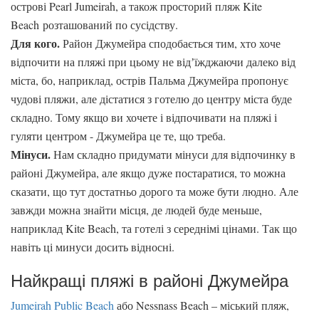
острові Pearl Jumeirah, а також просторий пляж Kite
Beach розташований по сусідству.
Для кого.
Район Джумейра сподобається тим, хто хоче
відпочити на пляжі при цьому не відʼїжджаючи далеко від
міста, бо, наприклад, острів Пальма Джумейра пропонує
чудові пляжи, але дістатися з готелю до центру міста буде
складно. Тому якщо ви хочете і відпочивати на пляжі і
гуляти центром - Джумейра це те, що треба.
Мінуси.
Нам складно придумати мінуси для відпочинку в
районі Джумейра, але якщо дуже постаратися, то можна
сказати, що тут достатньо дорого та може бути людно. Але
завжди можна знайти місця, де людей буде меньше,
наприклад Kite Beach, та готелі з середнімі цінами. Так що
навіть ці минуси досить відносні.
Найкращі пляжі в районі Джумейра
Jumeirah Public Beach
або Nessnass Beach – міський пляж,