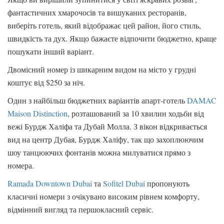
фантастичних хмарочосів та вишуканих ресторанів,
виберіть готель, який відображає цей район, його стиль,
швидкість та дух. Якщо бажаєте відпочити бюджетно, краще
пошукати інший варіант.
Двомісний номер із шикарним видом на місто у грудні
коштує від $250 за ніч.
Один з найбільш бюджетних варіантів апарт-готель
DAMAC
Maison Distinction
, розташований за 10 хвилин ходьби від
вежі Бурдж Халіфа та Дубай Молла. З вікон відкривається
вид на центр Дубая, Бурдж Халіфу, так що захоплюючим
шоу танцюючих фонтанів можна милуватися прямо з
номера.
Ramada Downtown Dubai
та
Sofitel Dubai
пропонують
класичні номери з очікувано високим рівнем комфорту,
відмінний вигляд та першокласний сервіс.