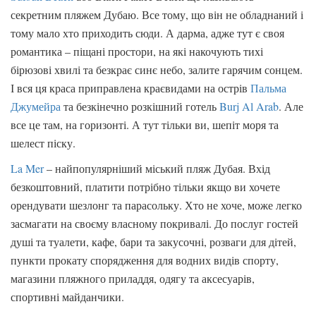
секретним пляжем Дубаю. Все тому, що він не обладнаний і
тому мало хто приходить сюди. А дарма, адже тут є своя
романтика – піщані простори, на які накочують тихі
бірюзові хвилі та безкрає синє небо, залите гарячим сонцем.
І вся ця краса приправлена ​​краєвидами на острів
Пальма
Джумейра
та безкінечно розкішний готель
Burj Al Arab
. Але
все це там, на горизонті. А тут тільки ви, шепіт моря та
шелест піску.
La Mer
– найпопулярніший міський пляж Дубая. Вхід
безкоштовний, платити потрібно тільки якщо ви хочете
орендувати шезлонг та парасольку. Хто не хоче, може легко
засмагати на своєму власному покривалі. До послуг гостей
душі та туалети, кафе, бари та закусочні, розваги для дітей,
пункти прокату спорядження для водних видів спорту,
магазини пляжного приладдя, одягу та аксесуарів,
спортивні майданчики.