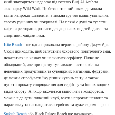
який знаходиться недалеко від готелю Burj Al Arab та
аквапарку Wild Wadi. Це безкоштовний пляж, де можна
взяти напрокат шезлонги, а можна зручно влаштуватися на
своєму рушнику чи покривалі. На пляжі є душі та туалети,
кафе та ресторани, розваги для дорослих та дітей, дитячі та
спортивні майданчики.
Kite Beach
– ще одна прихована перлина району Джумейра.
Сюди приходять, щоб запустити яскравого повітряного змія,
покататися на каяках чи навчитися серфінгу. Пляж не
обладнаний, але при цьому тут завжди чисто, є кілька
невеликих продуктових та сувенірних магазинів, фудтраки,
де можна спробувати їжу різних кухонь світу, а також
пункти прокату спорядження для серфінгу та інших водних
видів спорту. А якщо захочеться відпочити з комфортом,
можна відвідати пляжний клуб, взяти напрокат шезлонг та
парасольку та насолодитися сервісом за дуже скромні гроші.
Sufouh Beach
або Black Palace Beach ще називають