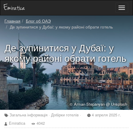
Toggl
naviga
Главная
Блог об ОАЭ
Де зупинитися у Дубаї: у якому районі обрати готель
Де зупинитися у Дубаї: у
якому районі обрати готель
© Arman Stepanyan @ Unsplash
Загальна інформація · Добірки готелів ·
4 апреля 2025 г.
Emiratica
4042