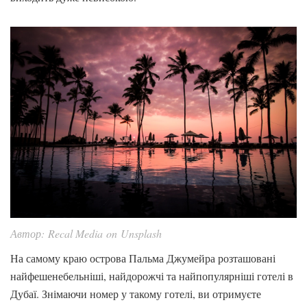
Автор: Recal Media on Unsplash
На самому краю острова Пальма Джумейра розташовані
найфешенебельніші, найдорожчі та найпопулярніші готелі в
Дубаї. Знімаючи номер у такому готелі, ви отримуєте