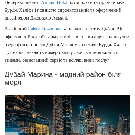
Неперевіршений
Armani Hotel
розташований прямо в вежі
Бурдж Халіфа і повністю спроектований та оформлений
дизайнером Джорджіо Армані.
Розкішний
Palace Downtown
– перлина центру Дубая. Він
оформлений в арабському стилі, а вікна виходять на штучне
озеро-фонтан перед Дубай Моллом та вежею Бурдж Халіфа.
Тут на вас чекають номери класу люкс з дивовижними
видами, бездоганний сервіс та всілякі види послуг.
Дубай Марина - модний район біля
моря