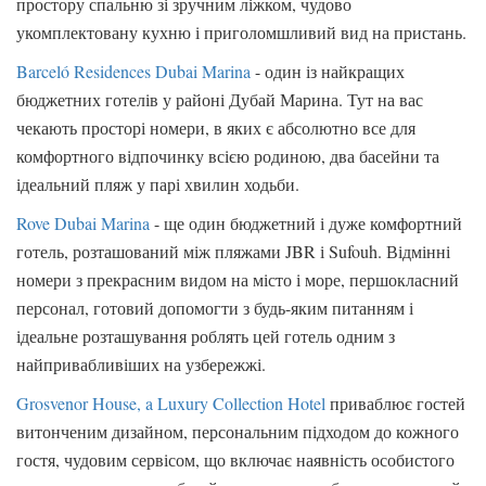
простору спальню зі зручним ліжком, чудово
укомплектовану кухню і приголомшливий вид на пристань.
Barceló Residences Dubai Marina
- один із найкращих
бюджетних готелів у районі Дубай Марина. Тут на вас
чекають просторі номери, в яких є абсолютно все для
комфортного відпочинку всією родиною, два басейни та
ідеальний пляж у парі хвилин ходьби.
Rove Dubai Marina
- ще один бюджетний і дуже комфортний
готель, розташований між пляжами JBR і Sufouh. Відмінні
номери з прекрасним видом на місто і море, першокласний
персонал, готовий допомогти з будь-яким питанням і
ідеальне розташування роблять цей готель одним з
найпривабливіших на узбережжі.
Grosvenor House, a Luxury Collection Hotel
приваблює гостей
витонченим дизайном, персональним підходом до кожного
гостя, чудовим сервісом, що включає наявність особистого