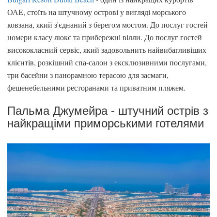
ОАЕ, стоїть на штучному острові у вигляді морського
ковзана, який з'єднаний з берегом мостом. До послуг гостей
номери класу люкс та прибережні вілли. До послуг гостей
висококласний сервіс, який задовольнить найвибагливіших
клієнтів, розкішний спа-салон з ексклюзивними послугами,
три басейни з панорамною терасою для засмаги,
фешенебельними ресторанами та приватним пляжем.
Пальма Джумейра - штучний острів з
найкращіми приморськими готелями