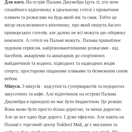
Для кого.
На острів Пальма Джумейра їдуть ті, хто хоче
спокійного відпочинку в ідеальному готелі з приватним
пляжем та розвагами на будь-який вік та смак. Тобто це
місце ексклюзивного віпочинку, про який пишуть багато
приморських готелів, але далеко не всі можуть цю обіцянку
виконати. А готелі на Пальмі можуть. Пальма приваблює
чудовим сервісом, найрізноманітнішими розвагами - від
басейнів, акваріумів та аквапарків до спортивних
майданчиків та водних, підводних та надводних видів
спорту, просторими піщаними пляжами та безмежним синім
небом.
Мінуси.
З мінусів - відсутність супермаркетів та недорогих
закусочних та кафе. Але відпочинок на острові Пальма
Джумейра в принципі не має бути бюджетним. Це розкіш.
Вона може бути просто більш дорогою, та менш дорогою.
Але це все одно буде дорого. І дуже ефектно. Але навіть на
Пальмі є торговий центр Nakheel Mall, де є магазини та
кафе на будь-який гаманець та маса розваг для дітей. Ще