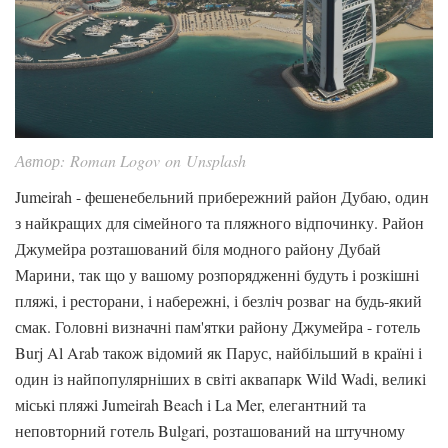
Автор: Roman Logov on Unsplash
Jumeirah - фешенебельний прибережний район Дубаю, один
з найкращих для сімейного та пляжного відпочинку. Район
Джумейра розташований біля модного району Дубай
Марини, так що у вашому розпорядженні будуть і розкішні
пляжі, і ресторани, і набережні, і безліч розваг на будь-який
смак. Головні визначні пам'ятки району Джумейра - готель
Burj Al Arab також відомий як Парус, найбільший в країні і
один із найпопулярніших в світі аквапарк Wild Wadi, великі
міські пляжі Jumeirah Beach і La Mer, елегантний та
неповторний готель Bulgari, розташований на штучному