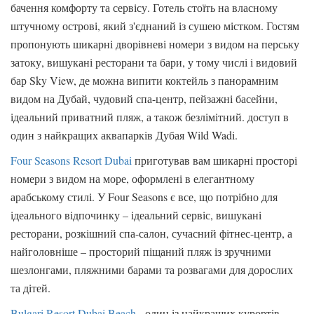
бачення комфорту та сервісу. Готель стоїть на власному
штучному острові, який з'єднаний із сушею містком. Гостям
пропонують шикарні дворівневі номери з видом на перську
затоку, вишукані ресторани та бари, у тому числі і видовий
бар Sky View, де можна випити коктейль з панорамним
видом на Дубай, чудовий спа-центр, пейзажні басейни,
ідеальний приватний пляж, а також безлімітний. доступ в
один з найкращих аквапарків Дубая Wild Wadi.
Four Seasons Resort Dubai
приготував вам шикарні просторі
номери з видом на море, оформлені в елегантному
арабському стилі. У Four Seasons є все, що потрібно для
ідеального відпочинку – ідеальний сервіс, вишукані
ресторани, розкішний спа-салон, сучасний фітнес-центр, а
найголовніше – просторий піщаний пляж із зручними
шезлонгами, пляжними барами та розвагами для дорослих
та дітей.
Bulgari Resort Dubai Beach
- один із найкращих курортів