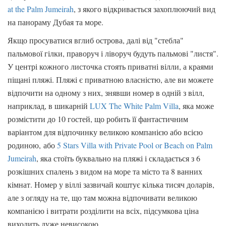
at the Palm Jumeirah
, з якого відкривається захоплюючий вид
на панораму Дубая та море.
Якщо просуватися вглиб острова, далі від "стебла"
пальмової гілки, праворуч і ліворуч будуть пальмові "листя".
У центрі кожного листочка стоять приватні вілли, а краями
піщані пляжі. Пляжі є приватною власністю, але ви можете
відпочити на одному з них, знявши номер в одній з вілл,
наприклад, в шикарній
LUX The White Palm Villa
, яка може
розмістити до 10 гостей, що робить її фантастичним
варіантом для відпочинку великою компанією або всією
родиною, або
5 Stars Villa with Private Pool or Beach on Palm
Jumeirah
, яка стоїть буквально на пляжі і складається з 6
розкішних спалень з видом на море та місто та 8 ванних
кімнат. Номер у віллі зазвичай коштує кілька тисяч доларів,
але з огляду на те, що там можна відпочивати великою
компанією і витрати розділити на всіх, підсумкова ціна
виходить дуже невисокою.