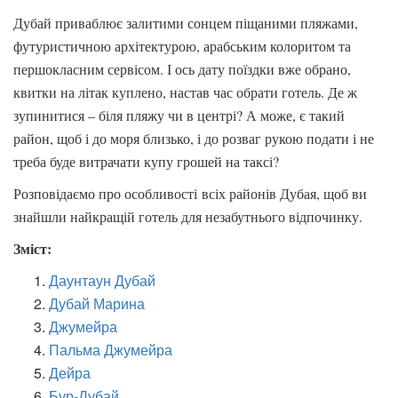
Дубай приваблює залитими сонцем піщаними пляжами,
футуристичною архітектурою, арабським колоритом та
першокласним сервісом. І ось дату поїздки вже обрано,
квитки на літак куплено, настав час обрати готель. Де ж
зупинитися – біля пляжу чи в центрі? А може, є такий
район, щоб і до моря близько, і до розваг рукою подати і не
треба буде витрачати купу грошей на таксі?
Розповідаємо про особливості всіх районів Дубая, щоб ви
знайшли найкращій готель для незабутнього відпочинку.
Зміст:
Даунтаун Дубай
Дубай Марина
Джумейра
Пальма Джумейра
Дейра
Бур-Дубай