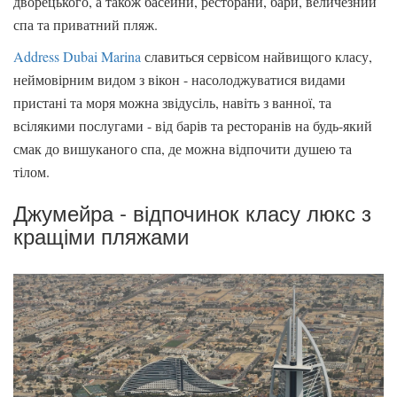
дворецького, а також басейни, ресторани, бари, величезний
спа та приватний пляж.
Address Dubai Marina
славиться сервісом найвищого класу,
неймовірним видом з вікон - насолоджуватися видами
пристані та моря можна звідусіль, навіть з ванної, та
всілякими послугами - від барів та ресторанів на будь-який
смак до вишуканого спа, де можна відпочити душею та
тілом.
Джумейра - відпочинок класу люкс з
кращіми пляжами