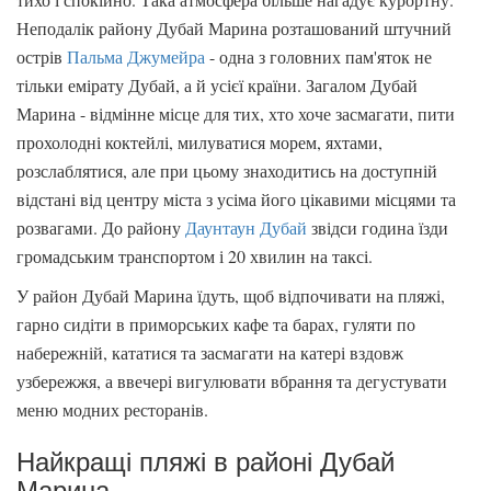
Неподалік району Дубай Марина розташований штучний
острів
Пальма Джумейра
- одна з головних пам'яток не
тільки емірату Дубай, а й усієї країни. Загалом Дубай
Марина - відмінне місце для тих, хто хоче засмагати, пити
прохолодні коктейлі, милуватися морем, яхтами,
розслаблятися, але при цьому знаходитись на доступній
відстані від центру міста з усіма його цікавими місцями та
розвагами. До району
Даунтаун Дубай
звідси година їзди
громадським транспортом і 20 хвилин на таксі.
У район Дубай Марина їдуть, щоб відпочивати на пляжі,
гарно сидіти в приморських кафе та барах, гуляти по
набережній, кататися та засмагати на катері вздовж
узбережжя, а ввечері вигулювати вбрання та дегустувати
меню модних ресторанів.
Найкращі пляжі в районі Дубай
Марина