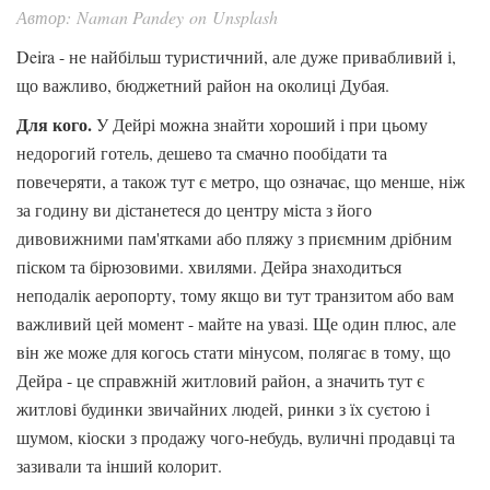
Автор: Naman Pandey on Unsplash
Deira - не найбільш туристичний, але дуже привабливий і,
що важливо, бюджетний район на околиці Дубая.
Для кого.
У Дейрі можна знайти хороший і при цьому
недорогий готель, дешево та смачно пообідати та
повечеряти, а також тут є метро, ​​що означає, що менше, ніж
за годину ви дістанетеся до центру міста з його
дивовижними пам'ятками або пляжу з приємним дрібним
піском та бірюзовими. хвилями. Дейра знаходиться
неподалік аеропорту, тому якщо ви тут транзитом або вам
важливий цей момент - майте на увазі. Ще один плюс, але
він же може для когось стати мінусом, полягає в тому, що
Дейра - це справжній житловий район, а значить тут є
житлові будинки звичайних людей, ринки з їх суєтою і
шумом, кіоски з продажу чого-небудь, вуличні продавці та
зазивали та інший колорит.