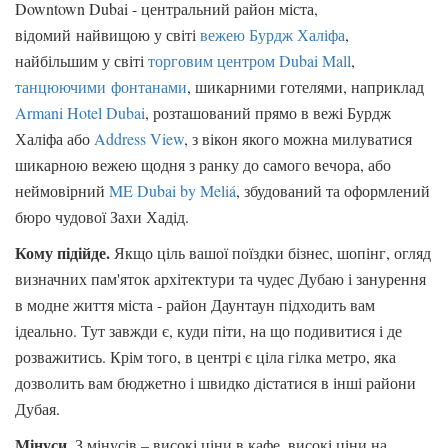
Downtown Dubai - центральний район міста,
відомий найвищою у світі
вежею Бурдж Халіфа
,
найбільшим у світі
торговим центром Dubai Mall
,
танцюючими фонтанами
, шикарними готелями, наприклад
Armani Hotel Dubai
, розташований прямо в вежі Бурдж
Халіфа або
Address View
, з вікон якого можна милуватися
шикарною вежею щодня з ранку до самого вечора, або
неймовірний
ME Dubai by Meliá
, збудований та оформлений
бюро чудової Захи Хадід.
Кому підійде.
Якщо ціль вашої поїздки бізнес, шопінг, огляд
визначних пам'яток архітектури та чудес Дубаю і занурення
в модне життя міста - район Даунтаун підходить вам
ідеально. Тут завжди є, куди піти, на що подивитися і де
розважитись. Крім того, в центрі є ціла гілка метро, ​​яка
дозволить вам бюджетно і швидко дістатися в інші райони
Дубая.
Мінуси.
З мінусів – високі ціни в кафе, високі ціни на