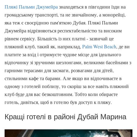
Пляжі Пальми Джумейра
знаходяться в півгодини їзди на
громадському транспорті, та не звичайному, а монорейці,
яка теж є своєрідною пам'яткою Дубая. Пляжі Пальми
Джумейра відрізняються респектабельністю та високим
рівнем сервісу. Більшість із них платні - зазвичай це
пляжний клуб, такий як, наприклад,
Palm West Beach
, де ви
платите за вхід і отримуєте чудове місце для ідеального
відпочинку зі зручними шезлонгами, великими басейнами з
гарними терасами для засмаги, розвагами для дітей,
стильними кафе та барами. Але якщо ви відпочиваєте в
одному з готелей поблизу, то скоріш за все навіть пляжний
клуб буде для вас безкоштовним. Тобто коли обираєте
готель, дивіться, щоб в готелю був доступ к пляжу.
Кращі готелі в районі Дубай Марина