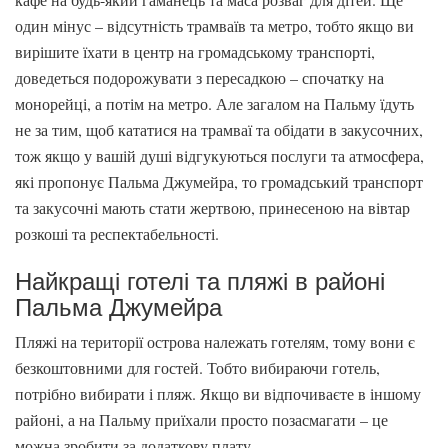
один мінус – відсутність трамваїв та метро, ​​тобто якщо ви
вирішите їхати в центр на громадському транспорті,
доведеться подорожувати з пересадкою – спочатку на
монорейці, а потім на метро. Але загалом на Пальму їдуть
не за тим, щоб кататися на трамваї та обідати в закусочних,
тож якщо у вашій душі відгукуються послуги та атмосфера,
які пропонує Пальма Джумейра, то громадський транспорт
та закусочні мають стати жертвою, принесеною на вівтар
розкоші та респектабельності.
Найкращі готелі та пляжі в районі
Пальма Джумейра
Пляжі на території острова належать готелям, тому вони є
безкоштовними для гостей. Тобто вибираючи готель,
потрібно вибирати і пляж. Якщо ви відпочиваєте в іншому
районі, а на Пальму приїхали просто позасмагати – це
можна зробити за додаткову плату.