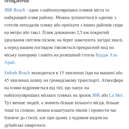
JBR Beach
- один з найпопулярніших пляжів міста та
найкращий пляж району. Можна зупинитися в одному з
готелів неподалік пляжу або приїхати з інших районів сюди
на метро або таксі. Пляж довжиною 2,5 км покритий
ідеальним світлим піском, на берег накочують лагідні хвилі,
а перед вашим поглядом з'являється прекрасний вид на
міську панораму і навіть на розкішний готель
Бурдж Аль
Араб
.
Sufouh Beach
знаходиться в 15 хвилинах їзди на машині або
45 хвилинах шляху на громадському транспорті. Атмосфера
на пляжі відрізняється від тієї, що панує на
найпопулярніших міських пляжах на зразок
JBR
або
La Mer
.
Тут менше людей, а значить більше вільного місця, більше
тиші та спокою, можна влаштувати пікнік і провести час
ближче до стихії, але при цьому з чудовим видом на
дубайські хмарочоси.