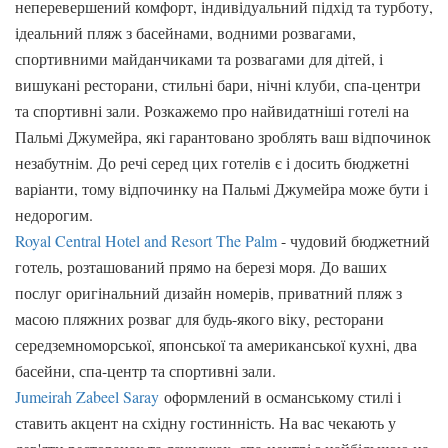
неперевершений комфорт, індивідуальний підхід та турботу,
ідеальний пляж з басейнами, водними розвагами,
спортивними майданчиками та розвагами для дітей, і
вишукані ресторани, стильні бари, нічні клуби, спа-центри
та спортивні зали. Розкажемо про найвидатніші готелі на
Пальмі Джумейра, які гарантовано зроблять ваш відпочинок
незабутнім. До речі серед цих готелів є і досить бюджетні
варіанти, тому відпочинку на Пальмі Джумейра може бути і
недорогим.
Royal Central Hotel and Resort The Palm
- чудовий бюджетний
готель, розташований прямо на березі моря. До ваших
послуг оригінальний дизайн номерів, приватний пляж з
масою пляжних розваг для будь-якого віку, ресторани
середземноморської, японської та американської кухні, два
басейни, спа-центр та спортивні зали.
Jumeirah Zabeel Saray
оформлений в османському стилі і
ставить акцент на східну гостинність. На вас чекають у