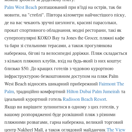
Palm West Beach
розташований при в'їзді на острів, так би
мовити, на "стеблі". Півтора кілометри найчистішого піску,
де на вас чекають зручні шезлонги, красиві парасольки,
прокат спортивного обладнання, модні ресторани, такі як
суперпопулярні KOKO Bay та Jones the Grocer, пляжні кафе
та бари зі стильними терасами, а також прогулянкова
набережна, бігові та велосипедні доріжки. Пляж складається
з кількох пляжних клубів, вхід на будь-який із них коштує
близько $50. До кращих готелів з чудовою курортною
інфраструктурою безкоштовним доступом на пляж Palm
West Beach відносять шикарний прибережний
Fairmont The
Palm
, традиційно комфортний
Hilton Dubai Palm Jumeirah
та
ідеальний курортний готель
Radisson Beach Resort
.
Якщо ви вирішите зупинитися в одному з цих готелів, у
вашому розпорядженні буде розкішний пляж з різними
пляжними розвагами, гарна набережна, великий торговий
центр Nakheel Mall, а також оглядовий майданчик
The View