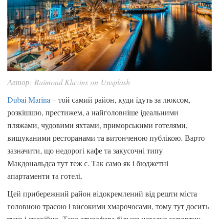
Автор: Raimond Klavins on Unsplash
Dubai Marina
– той самий район, куди їдуть за люксом,
розкішшю, престижем, а найголовніше ідеальними
пляжами, чудовими яхтами, приморськими готелями,
вишуканими ресторанами та витонченою публікою. Варто
зазначити, що недорогі кафе та закусочні типу
Макдональдса тут теж є. Так само як і бюджетні
апартаменти та готелі.
Цей прибережний район відокремлений від решти міста
головною трасою і високими хмарочосами, тому тут досить
тихо і спокійно. Така атмосфера більше нагадує курортну.