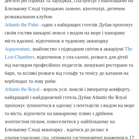
дев'яти ресторанах та лаунджах, спа-центрі з найбільшою на
Близькому Сході турецькою лазнею, кінотеатрі, дитячим
розважальним клубом.
Atlantis the Palm
- один з найкращих готелів Дубая пропонує
своїм гостям шикарні люкси з видом на море і панораму
міста вдалині, відпочинок в чудовому аквапарку
Aquaventure
, знайомство з підводним світом в акваріумі
The
Lost Chambers
, відпочинок у спа-салоні, розваги для дітей
під наглядом професійних педагогів, вишукані ресторани та
бари, та всілякі розваги від гольфу та тенісу до катання на
верблюдах та лову риби.
Atlantis the Royal
- король усіх люксів і імператор комфорту,
найкращий і найдорожчий готель Дубая Atlantis the Royal
пропонує зупинитися в одному з пентхаусів з видом на море
та місто, відпочити на шикарному пляжі з дрібним
золотистим піском, повеселитися у найбільшому на
Близькому Сході аквапарку , вдатися до релакс в
ультрасучасному спа, отримати гастрономічні враження в 17