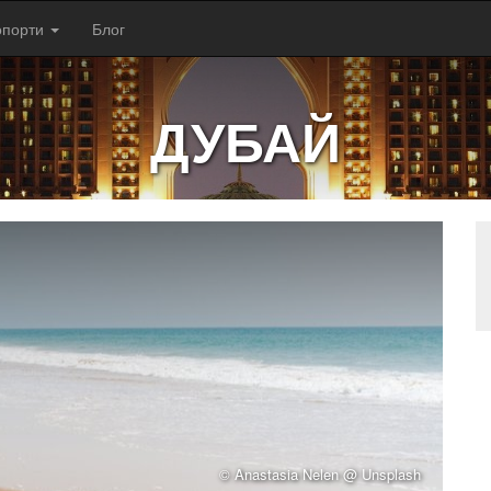
опорти
Блог
ДУБАЙ
© Anastasia Nelen @ Unsplash