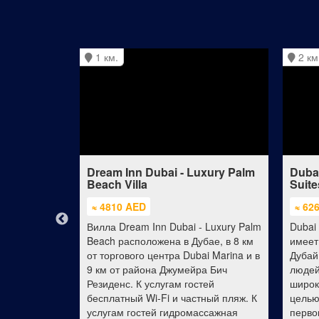
1 км.
2 км
ai Marina
Dream Inn Dubai - Luxury Palm
Dubai
Beach Villa
Suite
≈ 4810 AED
≈ 62
arina
Вилла Dream Inn Dubai - Luxury Palm
Dubai 
выбором
Beach расположена в Дубае, в 8 км
имеет
ающих город
от торгового центра Dubai Marina и в
Дубай
омства с его
9 км от района Джумейра Бич
людей
ми или
Резиденс. К услугам гостей
широки
ещения
бесплатный Wi-Fi и частный пляж. К
целью
р услуг,
услугам гостей гидромассажная
перво
пребывание