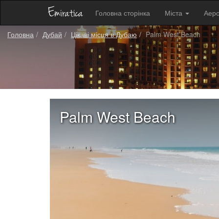
Головна сторінка
Міста
Аер
Головна
Дубай
Цікаві місця в Дубаю
Palm West Beach
Palm West Beach