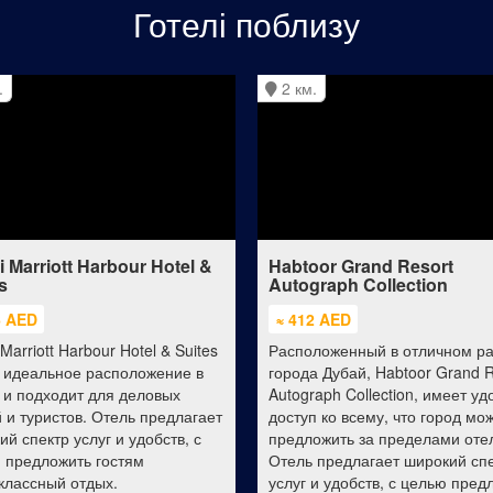
Готелі поблизу
.
2 км.
 Marriott Harbour Hotel &
Habtoor Grand Resort
s
Autograph Collection
6 AED
≈ 412 AED
Marriott Harbour Hotel & Suites
Расположенный в отличном р
 идеальное расположение в
города Дубай, Habtoor Grand R
 и подходит для деловых
Autograph Collection, имеет у
 и туристов. Отель предлагает
доступ ко всему, что город мо
й спектр услуг и удобств, с
предложить за пределами оте
 предложить гостям
Отель предлагает широкий сп
классный отдых.
услуг и удобств, с целью пред