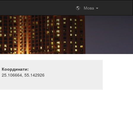
🌎 Мова
Координати:
25.106664, 55.142926