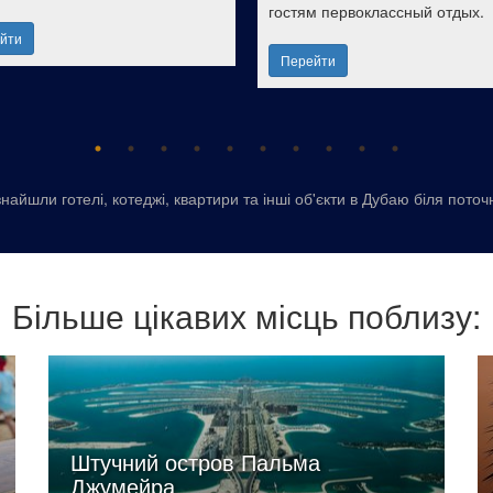
гостям первоклассный отдых.
йти
Перейти
найшли готелі, котеджі, квартири та інші об'єкти в Дубаю біля поточ
Більше цікавих місць поблизу:
Штучний остров Пальма
Джумейра