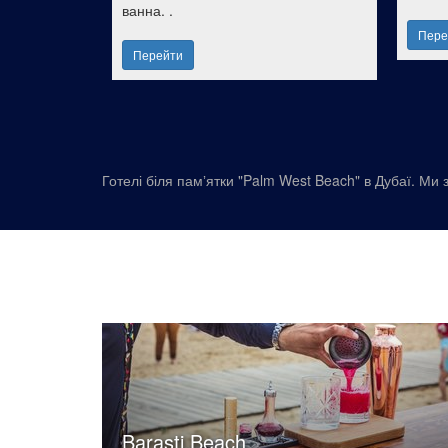
ванна. .
ятным.
Пере
Перейти
Готелі біля памʼятки "Palm West Beach" в Дубаї. Ми з
Barasti Beach