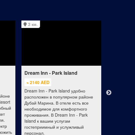
3 км.
3 км.
Dream Inn - Park Island
Address D
≈ 2140 AED
≈ 587 AED
Dream Inn - Park Island удобно
Расположен
айоне
расположен в популярном районе
города Дуба
esort
Дубай Марина. В отеле есть все
Marina Hote
добный
необходимое для комфортного
ко всему, ч
жет
проживания. В Dream Inn - Park
предложить 
ля.
Island к вашим услугам
Предлагая р
ектр
гостеприимный и услужливый
для отдыха 
ложить
персонал.
также, пред