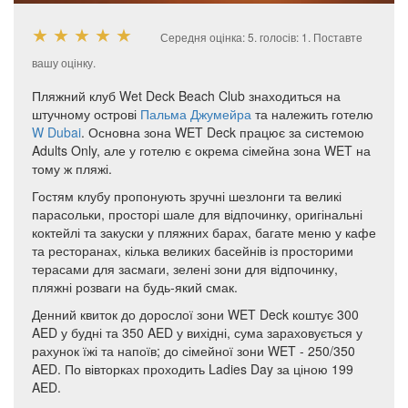
★
★
★
★
★
Середня оцінка:
5
. голосів:
1
.
Поставте
вашу оцінку.
Пляжний клуб Wet Deck Beach Club знаходиться на
штучному острові
Пальма Джумейра
та належить готелю
W Dubai
. Основна зона WET Deck працює за системою
Adults Only, але у готелю є окрема сімейна зона WET на
тому ж пляжі.
Гостям клубу пропонують зручні шезлонги та великі
парасольки, просторі шале для відпочинку, оригінальні
коктейлі та закуски у пляжних барах, багате меню у кафе
та ресторанах, кілька великих басейнів із просторими
терасами для засмаги, зелені зони для відпочинку,
пляжні розваги на будь-який смак.
Денний квиток до дорослої зони WET Deck коштує 300
AED у будні та 350 AED у вихідні, сума зараховується у
рахунок їжі та напоїв; до сімейної зони WET - 250/350
AED. По вівторках проходить Ladies Day за ціною 199
AED.