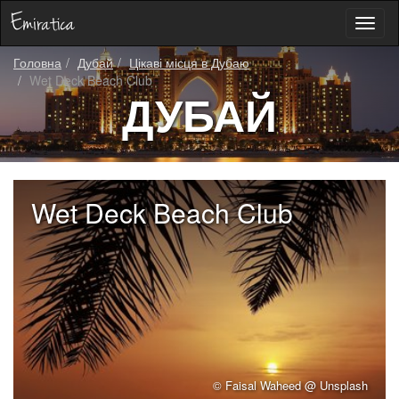
Toggl
naviga
Головна
Дубай
Цікаві місця в Дубаю
Wet Deck Beach Club
ДУБАЙ
Wet Deck Beach Club
© Faisal Waheed @ Unsplash