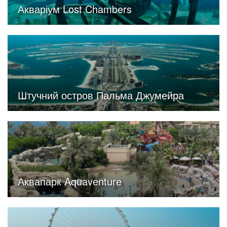
Акваріум Lost Chambers
Штучний остров Пальма Джумейра
Аквапарк Aquaventure