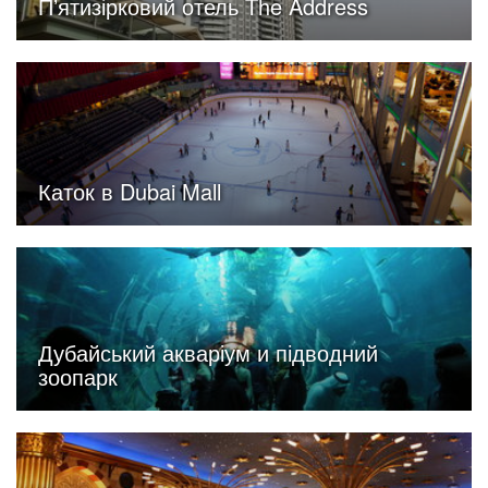
Пʼятизірковий отель The Address
Каток в Dubai Mall
Дубайський акваріум и підводний
зоопарк