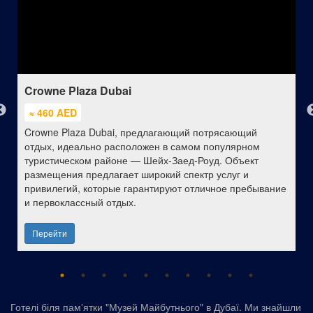
Crowne Plaza Dubai
≈ 460 AED
Crowne Plaza Dubai, предлагающий потрясающий
отдых, идеально расположен в самом популярном
туристическом районе — Шейх-Заед-Роуд. Объект
размещения предлагает широкий спектр услуг и
привилегий, которые гарантируют отличное пребывание
и первоклассный отдых.
Перейти
Готелі біля памʼятки "Музей Майбутнього" в Дубаї. Ми знайшли