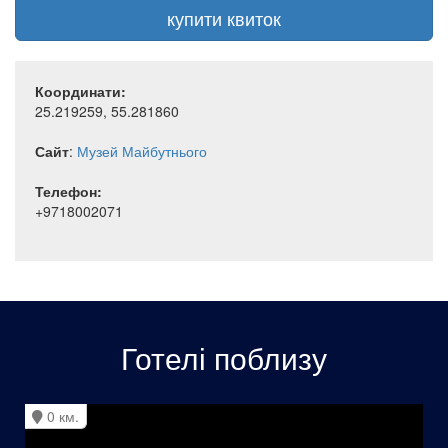
купити квиток
Координати:
25.219259, 55.281860
Сайт
:
Музей Майбутнього
Телефон:
+9718002071
Готелі поблизу
0 км.