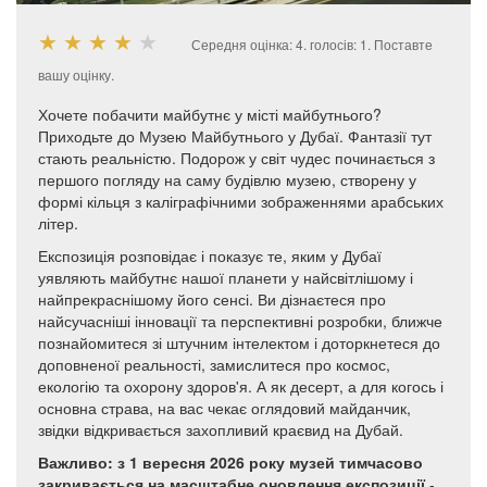
★
★
★
★
★
Середня оцінка:
4
. голосів:
1
.
Поставте
вашу оцінку.
Хочете побачити майбутнє у місті майбутнього?
Приходьте до Музею Майбутнього у Дубаї. Фантазії тут
стають реальністю. Подорож у світ чудес починається з
першого погляду на саму будівлю музею, створену у
формі кільця з каліграфічними зображеннями арабських
літер.
Експозиція розповідає і показує те, яким у Дубаї
уявляють майбутнє нашої планети у найсвітлішому і
найпрекраснішому його сенсі. Ви дізнаєтеся про
найсучасніші інновації та перспективні розробки, ближче
познайомитеся зі штучним інтелектом і доторкнетеся до
доповненої реальності, замислитеся про космос,
екологію та охорону здоров'я. А як десерт, а для когось і
основна страва, на вас чекає оглядовий майданчик,
звідки відкривається захопливий краєвид на Дубай.
Важливо: з 1 вересня 2026 року музей тимчасово
закривається на масштабне оновлення експозиції
-