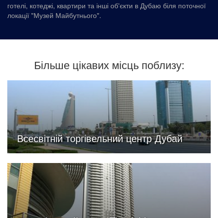
готелі, котеджі, квартири та інші об'єкти в Дубаю біля поточної
локації "Музей Майбутнього".
Більше цікавих місць поблизу:
Всесвітній торгівельний центр Дубай