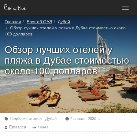
Toggl
naviga
Главная
Блог об ОАЭ
Дубай
Обзор лучших отелей у пляжа в Дубае стоимостью около
100 долларов
Обзор лучших отелей у
пляжа в Дубае стоимостью
около 100 долларов
Подборки отелей · Дубай ·
7 апреля 2025 г.
Emiratica
14941