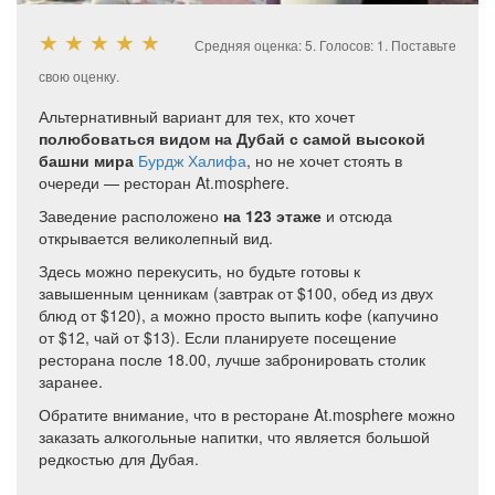
★
★
★
★
★
Средняя оценка:
5
. Голосов:
1
.
Поставьте
свою оценку.
Альтернативный вариант для тех, кто хочет
полюбоваться видом на Дубай с самой высокой
башни мира
Бурдж Халифа
, но не хочет стоять в
очереди — ресторан At.mosphere.
Заведение расположено
на 123 этаже
и отсюда
открывается великолепный вид.
Здесь можно перекусить, но будьте готовы к
завышенным ценникам (завтрак от $100, обед из двух
блюд от $120), а можно просто выпить кофе (капучино
от $12, чай от $13). Если планируете посещение
ресторана после 18.00, лучше забронировать столик
заранее.
Обратите внимание, что в ресторане At.mosphere можно
заказать алкогольные напитки, что является большой
редкостью для Дубая.