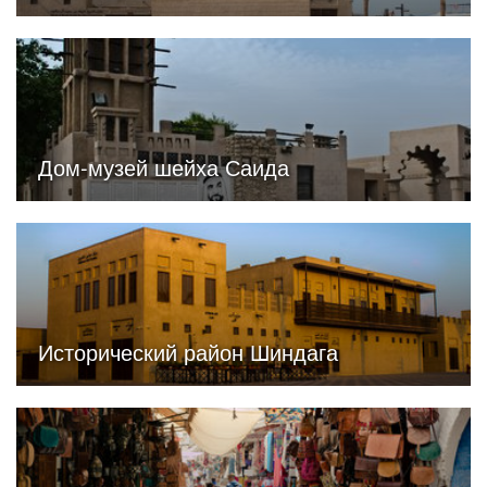
Дом-музей шейха Саида
Исторический район Шиндага