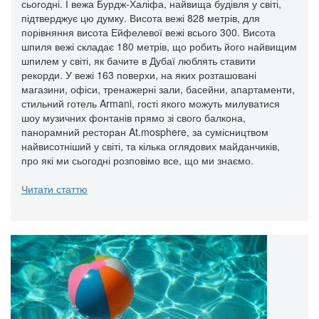
сьогодні. І вежа Бурдж-Халіфа, найвища будівля у світі,
підтверджує цю думку. Висота вежі 828 метрів, для
порівняння висота Ейфелевої вежі всього 300. Висота
шпиля вежі складає 180 метрів, що робить його найвищим
шпилем у світі, як бачите в Дубаї люблять ставити
рекорди. У вежі 163 поверхи, на яких розташовані
магазини, офіси, тренажерні зали, басейни, апартаменти,
стильний готель Armani, гості якого можуть милуватися
шоу музичних фонтанів прямо зі свого балкона,
панорамний ресторан At.mosphere, за сумісництвом
найвисотніший у світі, та кілька оглядових майданчиків,
про які ми сьогодні розповімо все, що ми знаємо.
Читати статтю