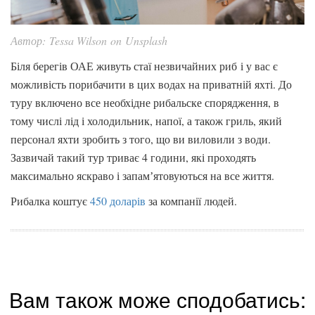
Автор: Tessa Wilson on Unsplash
Біля берегів ОАЕ живуть стаї незвичайних риб і у вас є
можливість порибачити в цих водах на приватній яхті. До
туру включено все необхідне рибальске спорядження, в
тому числі лід і холодильник, напої, а також гриль, який
персонал яхти зробить з того, що ви виловили з води.
Зазвичай такий тур триває 4 години, які проходять
максимально яскраво і запамʼятовуються на все життя.
Рибалка коштує
450 доларів
за компанії людей.
Вам також може сподобатись: