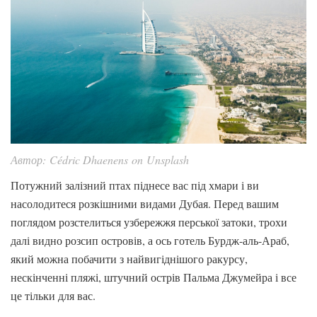
Автор: Cédric Dhaenens on Unsplash
Потужний залізний птах піднесе вас під хмари і ви
насолодитеся розкішними видами Дубая. Перед вашим
поглядом розстелиться узбережжя перської затоки, трохи
далі видно розсип островів, а ось готель Бурдж-аль-Араб,
який можна побачити з найвигіднішого ракурсу,
нескінченні пляжі, штучний острів Пальма Джумейра і все
це тільки для вас.