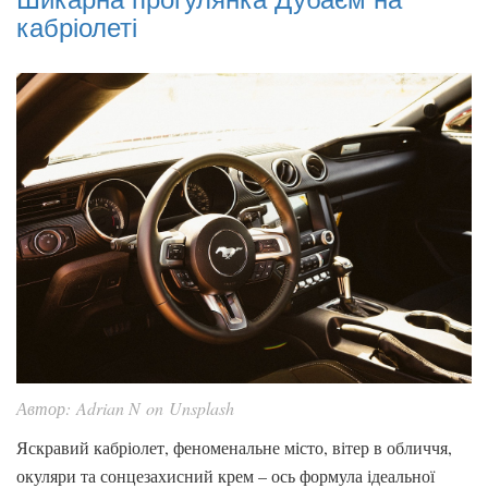
кабріолеті
Автор: Adrian N on Unsplash
Яскравий кабріолет, феноменальне місто, вітер в обличчя,
окуляри та сонцезахисний крем – ось формула ідеальної