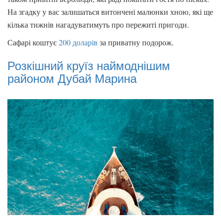
На згадку у вас залишаться витончені малюнки хною, які ще
кілька тижнів нагадуватимуть про пережиті пригоди.
Сафарі коштує
200 доларів
за приватну подорож.
Розкішний круїз наймоднішим
районом Дубай Марина