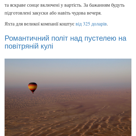
та яскраве сонце включені у вартість. За бажанням будуть
підготовлені закуски або навіть чудова вечеря.
Яхта для великої компанії коштує
від 325 доларів
.
Романтичний політ над пустелею на
повітряній кулі