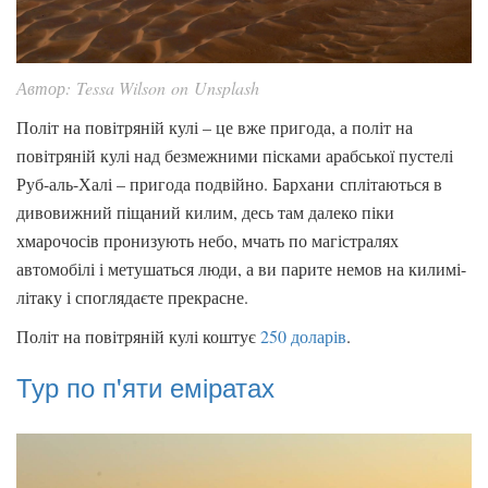
Автор: Tessa Wilson on Unsplash
Політ на повітряній кулі – це вже пригода, а політ на
повітряній кулі над безмежними пісками арабської пустелі
Руб-аль-Халі – пригода подвійно. Бархани сплітаються в
дивовижний піщаний килим, десь там далеко піки
хмарочосів пронизують небо, мчать по магістралях
автомобілі і метушаться люди, а ви парите немов на килимі-
літаку і споглядаєте прекрасне.
Політ на повітряній кулі коштує
250 доларів
.
Тур по п'яти еміратах