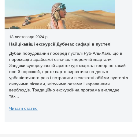
13 листопада 2024 р.
Найцікавіші екскурсії Дубаєм: сафарі в пустелі
Дубай побудований посеред пустелі Руб-Аль-Халі, що в
перекладі з арабської означає «порожній квартал».
Завдяки суперсучасній архітектурі квартал тепер не такий
вже й порожній, проте варто вирватися на день з
урбаністичного раю і потрапити в спекотні обійми пустелі з
сипучими пісками, квітучими оазами і караванами
верблюдів. Традиційно екскурсійна програма виглядає
так...
Читати статтю