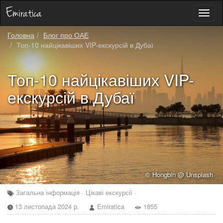
Toggl
naviga
Головна
Блог про ОАЕ
Топ-10 найцікавіших VIP-екскурсій в Дубаї
Топ-10 найцікавіших VIP-
екскурсій в Дубаї
© Hongbin @ Unsplash
Загальна інформація · Цікаві екскурсії ·
13 листопада 2024 р.
Emiratica
1855