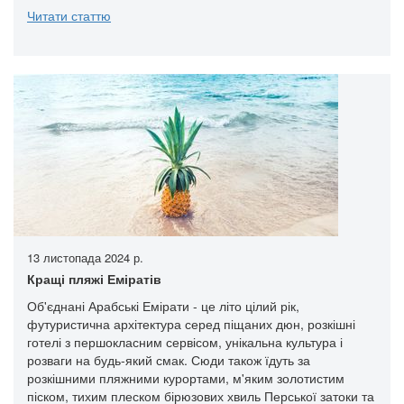
Читати статтю
13 листопада 2024 р.
Кращі пляжі Еміратів
Об'єднані Арабські Емірати - це літо цілий рік,
футуристична архітектура серед піщаних дюн, розкішні
готелі з першокласним сервісом, унікальна культура і
розваги на будь-який смак. Сюди також їдуть за
розкішними пляжними курортами, м'яким золотистим
піском, тихим плеском бірюзових хвиль Перської затоки та