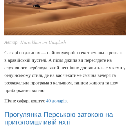
Автор: Haris khan on Unsplash
Сафарі на джипах — найпопулярніша екстремальна розвага
в аравійській пустелі. А після джипа ви пересядете на
слухняного верблюда, який неспішно доставить вас у кемп у
бедуїнському стилі, де на вас чекатиме смачна вечеря та
розважальна програма з кальяном, танцем живота та шоу
приборкання вогню.
Нічне сафарі коштує
40 доларів
.
Прогулянка Перською затокою на
приголомшливій яхті