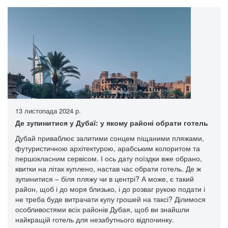
13 листопада 2024 р.
Де зупинитися у Дубаї: у якому районі обрати готель
Дубай приваблює залитими сонцем піщаними пляжами,
футуристичною архітектурою, арабським колоритом та
першокласним сервісом. І ось дату поїздки вже обрано,
квитки на літак куплено, настав час обрати готель. Де ж
зупинитися – біля пляжу чи в центрі? А може, є такий
район, щоб і до моря близько, і до розваг рукою подати і
не треба буде витрачати купу грошей на таксі? Ділимося
особливостями всіх районів Дубая, щоб ви знайшли
найкращій готель для незабутнього відпочинку.