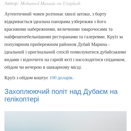
Автор: Mohamed Masaau on Unsplash
Аутентичний човен розтинає хвилі затоки, з борту
відкривається ідеальна панорама узбережжя з його
красивими набережними, величними хмарочосами та
найфешенебельнішими ресторанами та галереями. Круїз за
популярним прибережним районом Дубай Марина -
ідеальний і оригінальний спосіб помилуватися дубайськими
видами і відпочити на гарній яхті і насолодитися сніданком,
обідом чи вечерею в шикарному місці.
Круїз з обідом коштує
100 доларів
.
Захоплюючий політ над Дубаєм на
гелікоптері