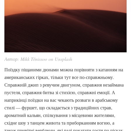
Автор: Mikk Tõnissoo on Unsplash
Поїздку піщаними дюнами можна порівняти з катанням на
американських гірках, тільки тут все по-справжньому.
Справжній джип з ревучим двигуном, справжня незаймана
пустеля, справжня битва зі стихією, справжні емоції. А
наприкінці поїздки на вас чекають розваги в арабському
стилі — фуршет, що складається з традиційних страв,
ароматний кальян, спілкування з місцевими жителями,
східне шоу з танцем живота та приборканням вогню, а
також привітні верблюди, які раді покатати гостя по пісках.