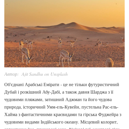
Автор: Ajit Sandhu on Unsplash
Об'єднані Арабські Емірати - це не тільки футуристичний
Дубай і розкішний Абу-Дабі, а також давня Шарджа з її
чудовими пляжами, затишний Аджман та його чудова
природа, історичний Умм-ель-Кувейн, пустельна Рас-ель-
Хайма з фантастичними краєвидами та гірська Фуджейра з
чудовими видами Індійського океану. Місцевий колорит,