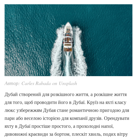
Автор: Carles Rabada on Unsplash
Дубай створений для розкішного життя, а розкішне життя
для того, щоб проводити його в Дубаї. Круїз на яхті класу
люкс узбережжям Дубая стане романтичною пригодою для
пари або веселою історією для компанії друзів. Орендувати
яхту в Дубаї простіше простого, а прохолодні напої,
дивовижні краєвиди за бортом, плескіт хвиль, подих вітру