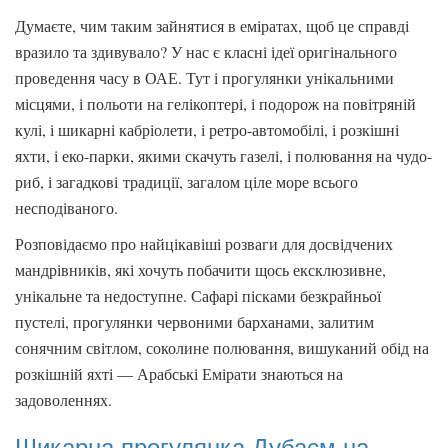
Думаєте, чим таким зайнятися в еміратах, щоб це справді
вразило та здивувало? У нас є класні ідеї оригінального
проведення часу в ОАЕ. Тут і прогулянки унікальними
місцями, і польоти на гелікоптері, і подорож на повітряній
кулі, і шикарні кабріолети, і ретро-автомобілі, і розкішні
яхти, і еко-парки, якими скачуть газелі, і полювання на чудо-
риб, і загадкові традиції, загалом ціле море всього
несподіваного.
Розповідаємо про найцікавіші розваги для досвідчених
мандрівників, які хочуть побачити щось ексклюзивне,
унікальне та недоступне. Сафарі пісками безкрайньої
пустелі, прогулянки червоними барханами, залитим
сонячним світлом, соколине полювання, вишуканий обід на
розкішній яхті — Арабські Емірати знаються на
задоволеннях.
Шикарна прогулянка Дубаєм на