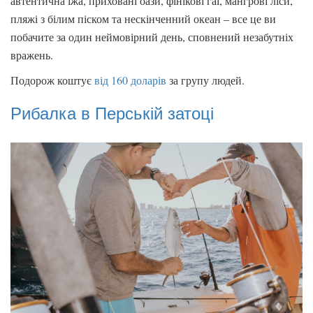
автентична їжа, приховані оази, фінікові гаї, мангрові ліси,
пляжі з білим піском та нескінченний океан – все це ви
побачите за один неймовірний день, сповнений незабутніх
вражень.
Подорож коштує
від 160 доларів
за групу людей.
Рибалка в Перській затоці