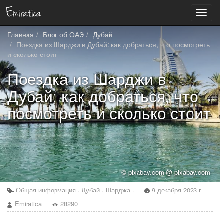
Toggl
naviga
Главная
Блог об ОАЭ
Дубай
Поездка из Шарджи в Дубай: как добраться, что посмотреть
и сколько стоит
Поездка из Шарджи в
Дубай: как добраться, что
посмотреть и сколько стоит
© pixabay.com @ pixabay.com
Общая информация · Дубай · Шарджа ·
9 декабря 2023 г.
Emiratica
28290