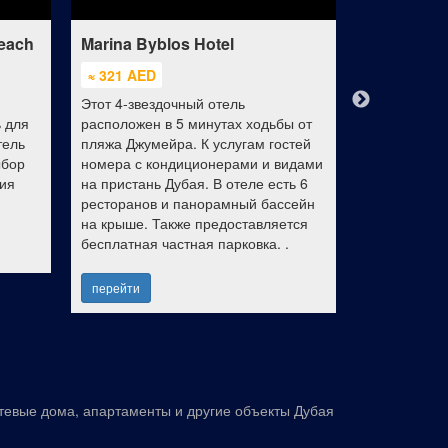
each
Marina Byblos Hotel
Sheraton 
Resort
≈ 321 AED
≈ 541 AED
Этот 4-звездочный отель
Sheraton Ju
ь для
расположен в 5 минутах ходьбы от
имеет идеа
тель
пляжа Джумейра. К услугам гостей
Дубай и под
ыбор
номера с кондиционерами и видами
людей и тур
ния
на пристань Дубая. В отеле есть 6
высокий уро
ресторанов и панорамный бассейн
удобств, дл
на крыше. Также предоставляется
индивидуал
бесплатная частная парковка. .
путешествен
перейти
перейти
тевые дома, апартаменты и другие объекты Дубая