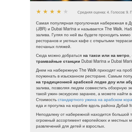
★
★
★
★
★
Средняя оценка:
4
. Голосов:
9
.
П
Самая популярная прогулочная набережная в Ду
(JBR) и Dubai Marina и называется The Walk. На
залива. Гуляя по ней вы будете проходить мим
ресторанов и уютных кафе с открытыми терраса
песчаных пляжей.
Сюда можно добраться
на такси или на метро
,
трамвайные станции
Dubai Marina и Dubai Mari
Днем на набережную The Walk приходят на проб
поужинать в изысканном ресторане. Самым попу
на традиционной арабской лодке доу или аб
залива, позволяя людям совместить обзорную эк
такой ужин-экскурсию заранее, а можете найти 
Стоимость
стандартного ужина на арабском кор
еда и прогулка на корабле вдоль района Дубай 
Неподалеку от набережной находится большой то
огромный ассортимент европейских и местных ма
развлечений для детей и взрослых.