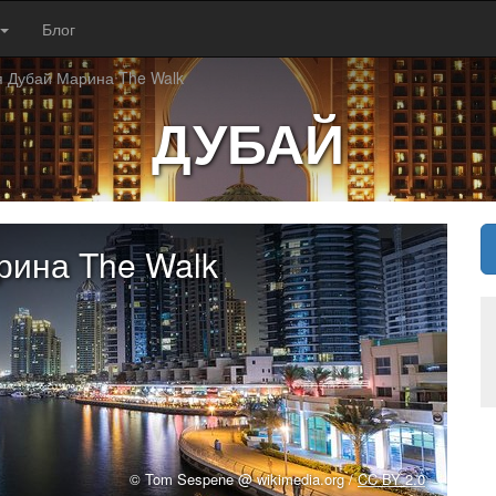
Блог
 Дубай Марина The Walk
ДУБАЙ
рина The Walk
© Tom Sespene @ wikimedia.org /
CC BY 2.0