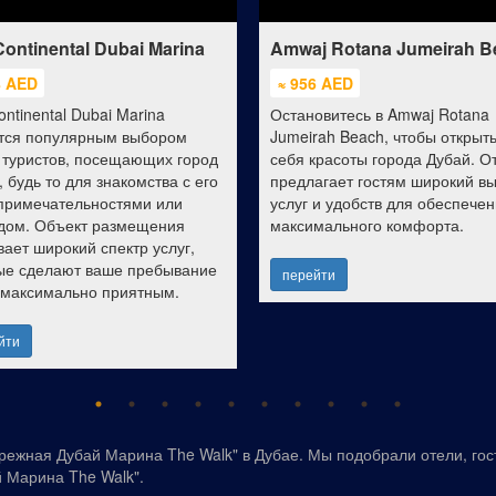
Continental Dubai Marina
Amwaj Rotana Jumeirah B
8 AED
≈ 956 AED
ontinental Dubai Marina
Остановитесь в Amwaj Rotana
тся популярным выбором
Jumeirah Beach, чтобы открыт
 туристов, посещающих город
себя красоты города Дубай. О
 будь то для знакомства с его
предлагает гостям широкий в
примечательностями или
услуг и удобств для обеспече
дом. Объект размещения
максимального комфорта.
вает широкий спектр услуг,
ые сделают ваше пребывание
перейти
 максимально приятным.
йти
ежная Дубай Марина The Walk" в Дубае. Мы подобрали отели, гос
 Марина The Walk".