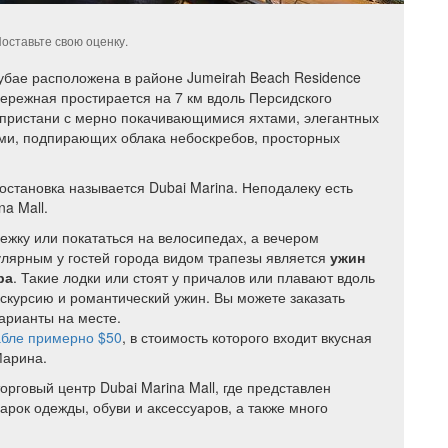
оставьте свою оценку.
бае расположена в районе Jumeirah Beach Residence
бережная простирается на 7 км вдоль Персидского
о пристани с мерно покачивающимися яхтами, элегантных
ми, подпирающих облака небоскребов, просторных
 остановка называется Dubai Marina. Неподалеку есть
na Mall.
ежку или покататься на велосипедах, а вечером
лярным у гостей города видом трапезы является
ужин
ра
. Такие лодки или стоят у причалов или плавают вдоль
скурсию и романтический ужин. Вы можете заказать
варианты на месте.
абле
примерно $50
, в стоимость которого входит вкусная
Марина.
рговый центр Dubai Marina Mall, где представлен
рок одежды, обуви и аксессуаров, а также много