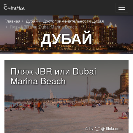
Toggl
naviga
Главная
Дубай
Достопримечательности Дубая
Пляж JBR или Dubai Marina Beach
ДУБАЙ
Пляж JBR или Dubai
Marina Beach
© by *_* @ flickr.com