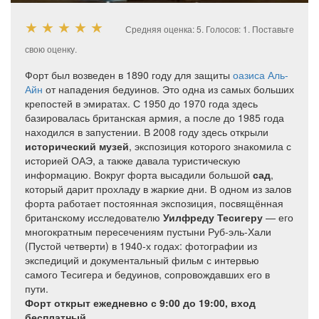
★
★
★
★
★
Средняя оценка:
5
. Голосов:
1
.
Поставьте
свою оценку.
Форт был возведен в 1890 году для защиты
оазиса Аль-
Айн
от нападения бедуинов. Это одна из самых больших
крепостей в эмиратах. С 1950 до 1970 года здесь
базировалась британская армия, а после до 1985 года
находился в запустении. В 2008 году здесь открыли
исторический музей
, экспозиция которого знакомила с
историей ОАЭ, а также давала туристическую
информацию. Вокруг форта высадили большой
сад
,
который дарит прохладу в жаркие дни. В одном из залов
форта работает постоянная экспозиция, посвящённая
британскому исследователю
Уилфреду Тесигеру
— его
многократным пересечениям пустыни Руб-эль-Хали
(Пустой четверти) в 1940-х годах: фотографии из
экспедиций и документальный фильм с интервью
самого Тесигера и бедуинов, сопровождавших его в
пути.
Форт открыт ежедневно с 9:00 до 19:00, вход
бесплатный.