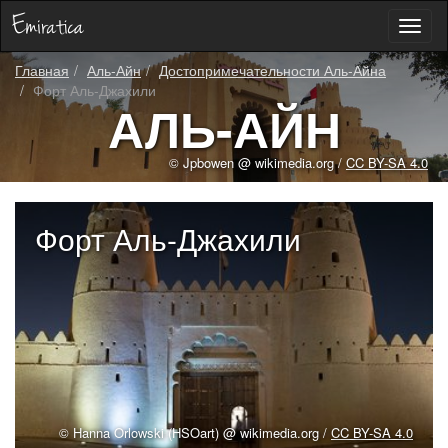
Toggl
naviga
Главная
Аль-Айн
Достопримечательности Аль-Айна
Форт Аль-Джахили
АЛЬ-АЙН
© Jpbowen @ wikimedia.org /
CC BY-SA 4.0
Форт Аль-Джахили
© Hanna Orlowski (HSOart) @ wikimedia.org /
CC BY-SA 4.0