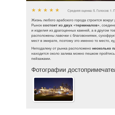
★
★
★
★
★
Средняя оценка:
5
. Голосов:
1
.
П
Жизнь любого арабского города строится вокруг
Рынок
состоит из двух «терминалов»
, соедин
и изделия из драгоценных камней, а в другом тов
расположены лавочки с благовониями, сухофрук
мест в эмирате, поэтому это именно то место, к
Неподалеку от рынка расположено
несколько п
находится около залива можно пешком пройтись
пейзажами.
Фотографии достопримечате