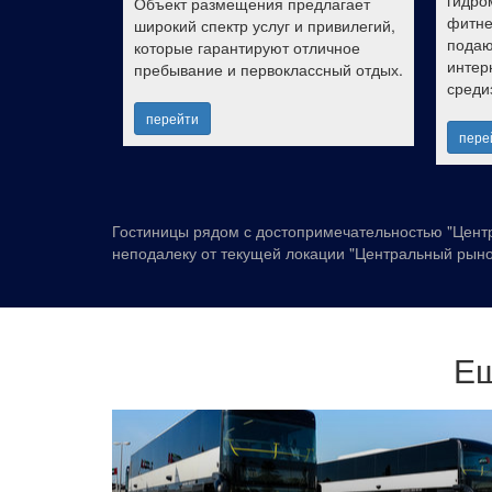
гидро
Объект размещения предлагает
фитне
широкий спектр услуг и привилегий,
подаю
которые гарантируют отличное
интер
пребывание и первоклассный отдых.
среди
перейти
пере
Гостиницы рядом с достопримечательностью "Цент
неподалеку от текущей локации "Центральный рын
Ещ