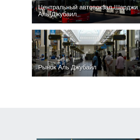
Центральный автовокзал Шарджи
Аль-Джубаил
Рынок Аль Джубайл