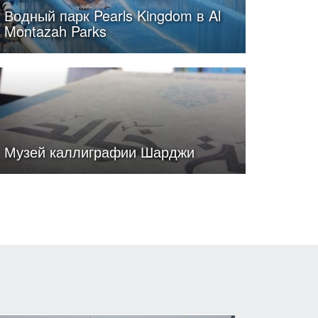
Водный парк Pearls Kingdom в Al
Montazah Parks
Музей каллиграфии Шарджи