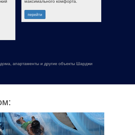
окий
максимального комфорта.
Mall. К усл
Wi-Fi и рест
перейти
перейти
 дома, апартаменты и другие объекты Шарджи
ом: