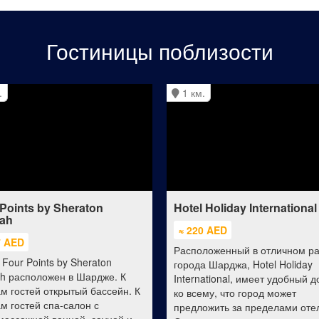
Гостиницы поблизости
.
1 км.
Points by Sheraton
Hotel Holiday International
jah
≈ 220 AED
7 AED
Расположенный в отличном р
Four Points by Sheraton
города Шарджа, Hotel Holiday
ah расположен в Шардже. К
International, имеет удобный д
ам гостей открытый бассейн. К
ко всему, что город может
ам гостей спа-салон с
предложить за пределами оте