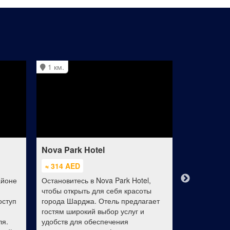
1 км.
1 км.
Nova Park Hotel
ibis Styles
≈ 314 AED
≈ 250 AED
айоне
Остановитесь в Nova Park Hotel,
Отель Ibis S
чтобы открыть для себя красоты
в городе Ша
оступ
города Шарджа. Отель предлагает
Голубого ры
гостям широкий выбор услуг и
Корниш, Му
ля.
удобств для обеспечения
наследия и 