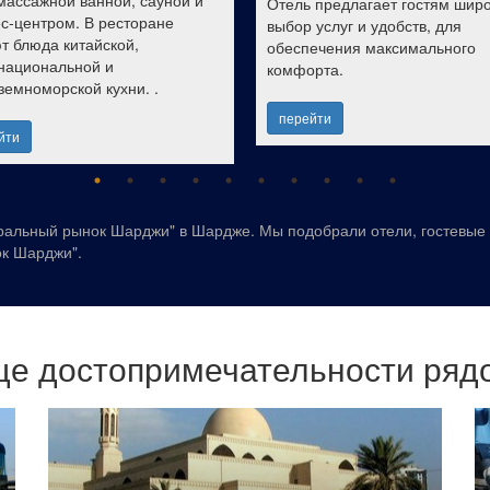
массажной ванной, сауной и
Отель предлагает гостям шир
с-центром. В ресторане
выбор услуг и удобств, для
т блюда китайской,
обеспечения максимального
национальной и
комфорта.
земноморской кухни. .
перейти
йти
ральный рынок Шарджи" в Шардже. Мы подобрали отели, гостевые
ок Шарджи".
е достопримечательности ряд