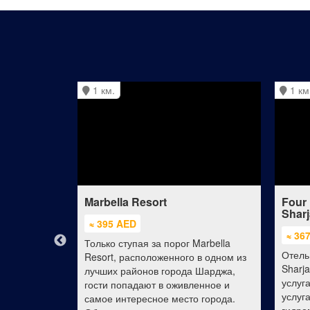
1 км.
1 км
a Hotel
Marbella Resort
Four 
Shar
≈ 395 AED
≈ 36
но
Только ступая за порог Marbella
Отель 
ом районе
Resort, расположенного в одном из
Sharj
есть все
лучших районов города Шарджа,
услуг
ртного
гости попадают в оживленное и
услуг
самое интересное место города.