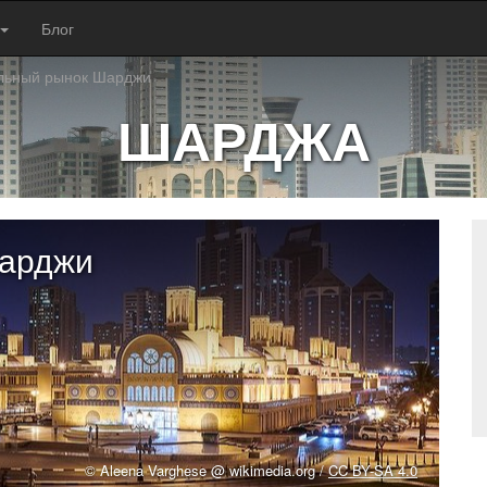
Блог
льный рынок Шарджи
ШАРДЖА
Шарджи
© Aleena Varghese @ wikimedia.org /
CC BY-SA 4.0