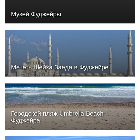
Музей Фуджейры
Мечеть Шейха Заеда в Фуджейре
Городской пляж Umbrella Beach
Фуджейра