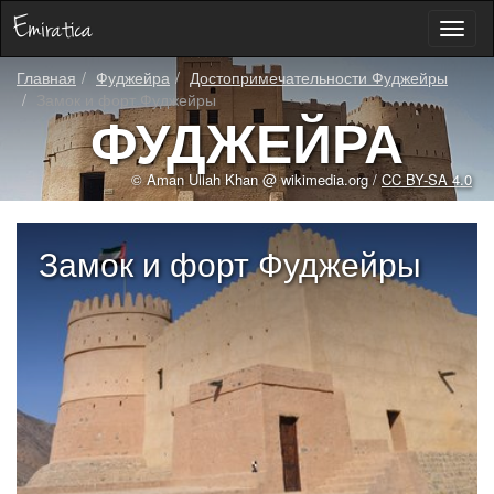
Toggl
naviga
Главная
Фуджейра
Достопримечательности Фуджейры
Замок и форт Фуджейры
ФУДЖЕЙРА
© Aman Ullah Khan @ wikimedia.org /
CC BY-SA 4.0
Замок и форт Фуджейры