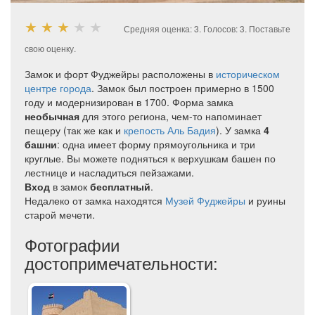
★
★
★
★
★
Средняя оценка:
3
. Голосов:
3
.
Поставьте
свою оценку.
Замок и форт Фуджейры расположены в
историческом
центре города
. Замок был построен примерно в 1500
году и модернизирован в 1700. Форма замка
необычная
для этого региона, чем-то напоминает
пещеру (так же как и
крепость Аль Бадия
). У замка
4
башни
: одна имеет форму прямоугольника и три
круглые. Вы можете подняться к верхушкам башен по
лестнице и насладиться пейзажами.
Вход
в замок
бесплатный
.
Недалеко от замка находятся
Музей Фуджейры
и руины
старой мечети.
Фотографии
достопримечательности: