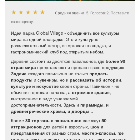
★
★
★
★
★
Средняя оценка:
5
. Голосов:
2
.
Поставьте
свою оценку.
Идея парка Global Village - объединить все культуры
мира на одной площадке. Это и культурно-
развлекательный центр, и торговая площадка, и
гастрономический клуб под открытым небом.
Деревня состоит из десятков павильонов, где
более 90
стран мира
представляют и продают свою продукцию.
Задача
каждого павильона не только
продать
продукты
и сувениры, но и
рассказать об истории,
культуре и искусстве
своей страны. Павильон - не
обычная торговая палатка, а
огромное здание
,
выстроенное в виде узнаваемой
достопримечательности. Здесь и
пирамиды, и
древнегреческие храмы, и дворцы
...
Кроме
30 торговых павильонов
вас ждут
50
аттракционов
для детей и взрослых,
шоу и
представления
от разных стран,
мастер-классы
, где
можно научиться лепить, готовить, ткать, шить, рисовать,