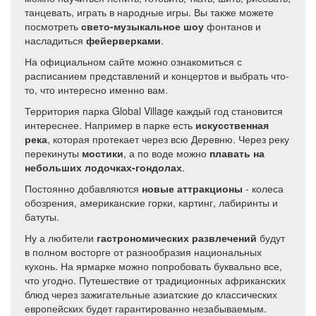
танцевать, играть в народные игры. Вы также можете
посмотреть
свето-музыкальное шоу
фонтанов и
насладиться
фейерверками
.
На официальном сайте можно ознакомиться с
расписанием представлений и концертов и выбрать что-
то, что интересно именно вам.
Территория парка Global Village каждый год становится
интереснее. Например в парке есть
искусственная
река
, которая протекает через всю Деревню. Через реку
перекинуты
мостики
, а по воде можно
плавать на
небольших лодочках-гондолах
.
Постоянно добавляются
новые аттракционы
- колеса
обозрения, американские горки, картинг, лабиринты и
батуты.
Ну а любители
гастрономических развлечений
будут
в полном восторге от разнообразия национальных
кухонь. На ярмарке можно попробовать буквально все,
что угодно. Путешествие от традиционных африканских
блюд через зажигательные азиатские до классических
европейских будет гарантированно незабываемым.