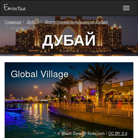
Toggl
naviga
Главная
Дубай
Достопримечательности Дубая
Global Village
ДУБАЙ
Global Village
© Black Zero @ flickr.com /
CC BY 2.0