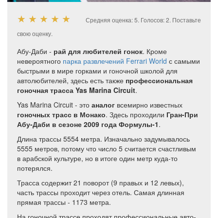
★
★
★
★
★
Средняя оценка:
5
. Голосов:
2
.
Поставьте
свою оценку.
Абу-Даби -
рай для любителей гонок
. Кроме
невероятного
парка развлечений Ferrari World
с самыми
быстрыми в мире горками и гоночной школой для
автолюбителей, здесь есть также
профессиональная
гоночная трасса Yas Marina Circuit
.
Yas Marina Circuit - это
аналог
всемирно известных
гоночных трасс в Монако
. Здесь проходили
Гран-При
Абу-Даби в сезоне 2009 года Формулы-1
.
Длина трассы 5554 метра. Изначально задумывалось
5555 метров, потому что число 5 считается счастливым
в арабской культуре, но в итоге один метр куда-то
потерялся.
Трасса содержит 21 поворот (9 правых и 12 левых),
часть трассы проходит через отель. Самая длинная
прямая трассы - 1173 метра.
На гоночной трассе проходят профессиональные авто-