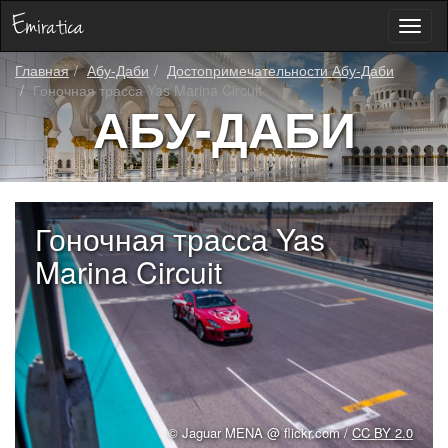
Toggl
naviga
Главная
Абу-Даби
Достопримечательности Абу-Даби
Гоночная трасса Yas Marina Circuit
АБУ-ДАБИ
Гоночная трасса Yas
Marina Circuit
© Jaguar MENA @ flickr.com /
CC BY 2.0