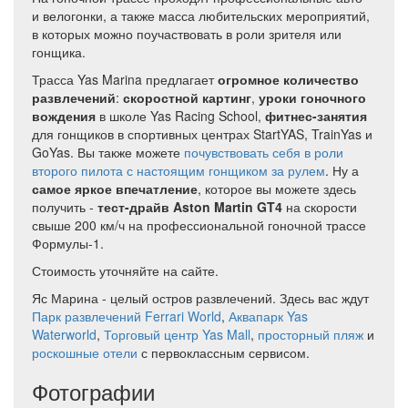
и велогонки, а также масса любительских мероприятий,
в которых можно поучаствовать в роли зрителя или
гонщика.
Трасса Yas Marina предлагает
огромное количество
развлечений
:
скоростной картинг
,
уроки гоночного
вождения
в школе Yas Racing School,
фитнес-занятия
для гонщиков в спортивных центрах StartYAS, TrainYas и
GoYas. Вы также можете
почувствовать себя в роли
второго пилота с настоящим гонщиком за рулем
. Ну а
самое яркое впечатление
, которое вы можете здесь
получить -
тест-драйв Aston Martin GT4
на скорости
свыше 200 км/ч на профессиональной гоночной трассе
Формулы-1.
Стоимость уточняйте на сайте.
Яс Марина - целый остров развлечений. Здесь вас ждут
Парк развлечений Ferrari World
,
Аквапарк Yas
Waterworld
,
Торговый центр Yas Mall
,
просторный пляж
и
роскошные отели
с первоклассным сервисом.
Фотографии