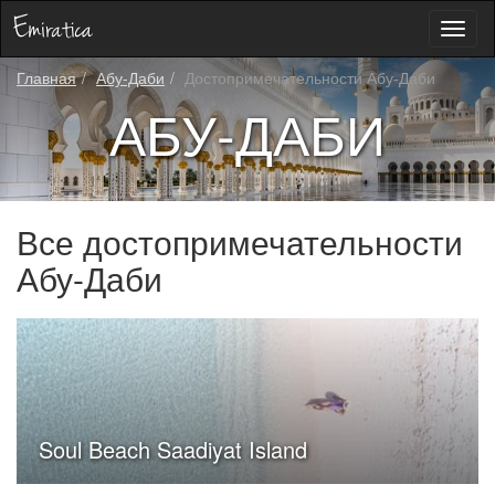
Toggl
naviga
Главная
Абу-Даби
Достопримечательности Абу-Даби
АБУ-ДАБИ
Все достопримечательности
Абу-Даби
Soul Beach Saadiyat Island