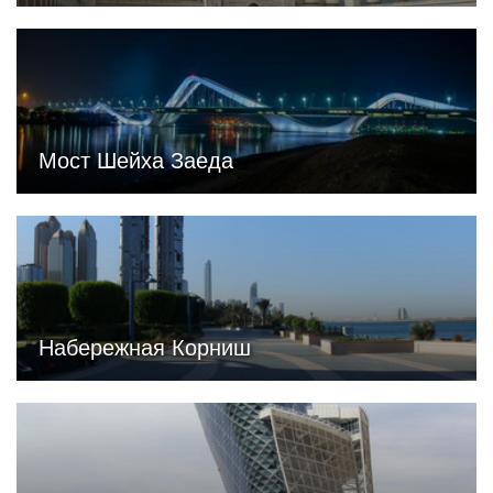
Мост Шейха Заеда
Набережная Корниш