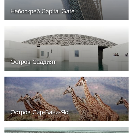
Небоскреб Capital Gate
Остров Саадият
Остров Сир-Бани-Яс