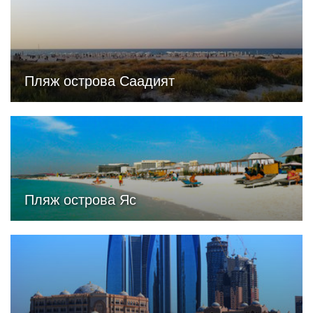
Пляж острова Саадият
Пляж острова Яс