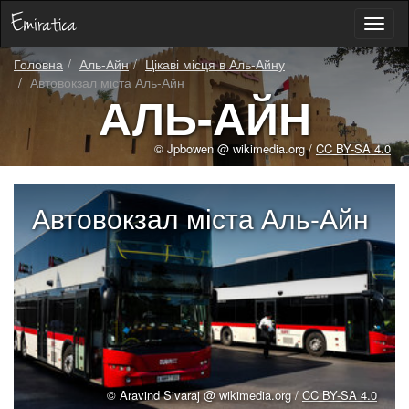
Toggl
naviga
Головна
Аль-Айн
Цікаві місця в Аль-Айну
Автовокзал міста Аль-Айн
АЛЬ-АЙН
© Jpbowen @ wikimedia.org /
CC BY-SA 4.0
Автовокзал міста Аль-Айн
© Aravind Sivaraj @ wikimedia.org /
CC BY-SA 4.0