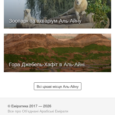
Зоопарк та акваріум Аль-Айну
Гора Джебель-Хафіт в Аль-Айні
Всі цікаві місця Аль-Айну
© Еміратика 2017 — 2026
Все про Обʼєднані Арабські Емірати