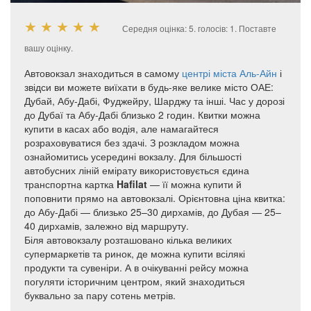
★
★
★
★
★
Середня оцінка:
5
. голосів:
1
.
Поставте
вашу оцінку.
Автовокзал знаходиться в самому
центрі міста Аль-Айн
і
звідси ви можете виїхати в будь-яке велике місто ОАЕ:
Дубай, Абу-Дабі, Фуджейру, Шарджу та інші. Час у дорозі
до Дубаї та Абу-Дабі близько 2 годин. Квитки можна
купити в касах або водія, але намагайтеся
розраховуватися без здачі. З розкладом можна
ознайомитись усередині вокзалу. Для більшості
автобусних ліній емірату використовується єдина
транспортна картка
Hafilat
— її можна купити й
поповнити прямо на автовокзалі. Орієнтовна ціна квитка:
до Абу-Дабі — близько 25–30 дирхамів, до Дубая — 25–
40 дирхамів, залежно від маршруту.
Біля автовокзалу розташовано кілька великих
супермаркетів та ринок, де можна купити всілякі
продукти та сувеніри. А в очікуванні рейсу можна
погуляти історичним центром, який знаходиться
буквально за пару сотень метрів.