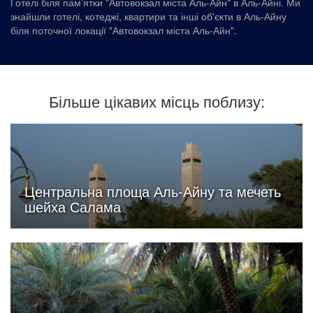
Готелі біля памʼятки "Автовокзал міста Аль-Айн" в Аль-Айні. Ми
знайшли готелі, котеджі, квартири та інші об'єкти в Аль-Айну
біля поточної локації "Автовокзал міста Аль-Айн".
Більше цікавих місць поблизу:
Центральна площа Аль-Айну та мечеть
шейха Салама