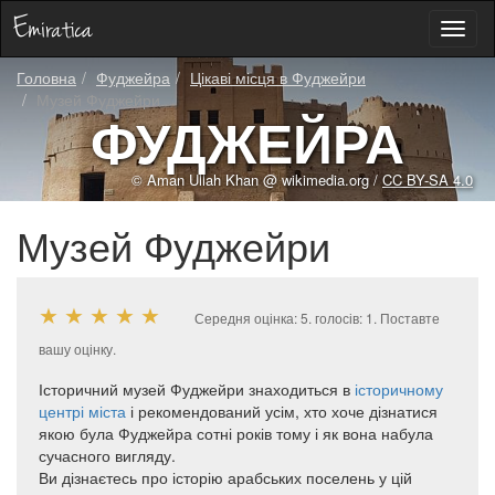
Toggl
naviga
Головна
Фуджейра
Цікаві місця в Фуджейри
Музей Фуджейри
ФУДЖЕЙРА
© Aman Ullah Khan @ wikimedia.org /
CC BY-SA 4.0
Музей Фуджейри
★
★
★
★
★
Середня оцінка:
5
. голосів:
1
.
Поставте
вашу оцінку.
Історичний музей Фуджейри знаходиться в
історичному
центрі міста
і рекомендований усім, хто хоче дізнатися
якою була Фуджейра сотні років тому і як вона набула
сучасного вигляду.
Ви дізнаєтесь про історію арабських поселень у цій