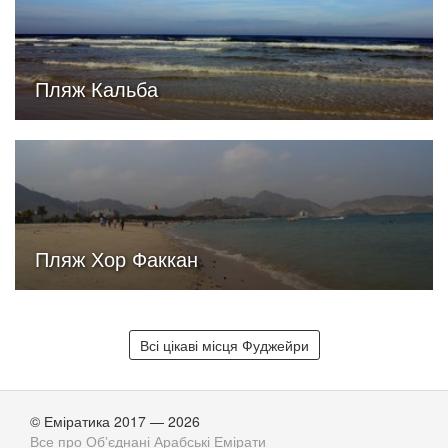
Пляж Кальба
Пляж Хор Факкан
Всі цікаві місця Фуджейри
© Еміратика 2017 — 2026
Все про Обʼєднані Арабські Емірати