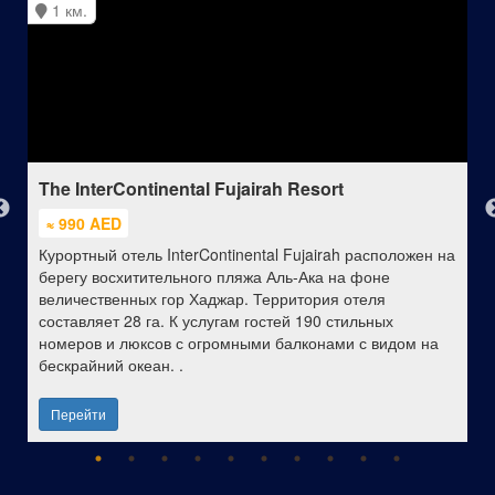
1 км.
The InterContinental Fujairah Resort
≈ 990 AED
Курортный отель InterContinental Fujairah расположен на
берегу восхитительного пляжа Аль-Ака на фоне
величественных гор Хаджар. Территория отеля
составляет 28 га. К услугам гостей 190 стильных
номеров и люксов с огромными балконами с видом на
бескрайний океан. .
Перейти