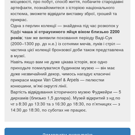
місцевості, про побут, спосіб життя, побачите стародавні
артефакти, познайомитеся з історією національного
костюма, зможете відвідати виставку зброї, грошей та
прикрас.
Одна з перлин колекції — знайдена під час розкопок у
Кідфі
чаша зі страусиного яйця віком близько 2200
років
; там же виявили поховання періоду Ваді-Сук
(2000–1300 рр. до н.е.) із сотнями мечів, луків і стріл —
частина цієї колекції бронзової доби також представлена
в музеї.
Навіть якщо вам не дуже цікава історія, все одно
приходьте помилуватися будинком музею — він має
дуже незвичайний декор, чимось нагадує класичні
прикраси марки Van Cleef & Arpels — пелюстки
конюшини, м'які округлі лінії.
Вартість відвідування історичного музею Фуджейри — 5
дирхамів (близько 1,5 долара). Музей відкритий з нд по
чт з 8:30 до 13:30 та з 16:30 до 18:30, по п'ятницях — з
14:30 до 18:30, по суботах не працює.
Замовити екскурсію