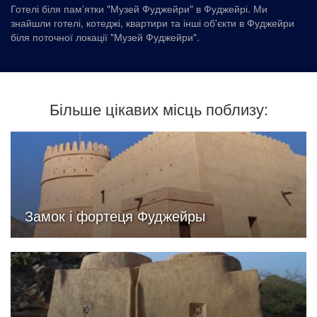
Готелі біля памʼятки "Музей Фуджейри" в Фуджейрі. Ми
знайшли готелі, котеджі, квартири та інші об'єкти в Фуджейри
біля поточної локації "Музей Фуджейри".
Більше цікавих місць поблизу:
Замок і фортеця Фуджейры