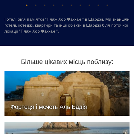
Готелі біля памʼятки "Пляж Хор Факкан " в Шарджі. Ми знайшли
готелі, котеджі, квартири та інші об'єкти в Шарджі біля поточної
локації "Пляж Хор Факкан ".
Більше цікавих місць поблизу:
Фортеця і мечеть Аль Бадія