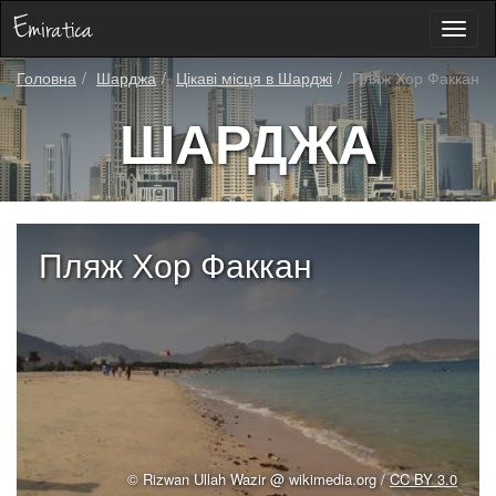
Toggl
naviga
Головна
Шарджа
Цікаві місця в Шарджі
Пляж Хор Факкан
ШАРДЖА
Пляж Хор Факкан
© Rizwan Ullah Wazir @ wikimedia.org /
CC BY 3.0