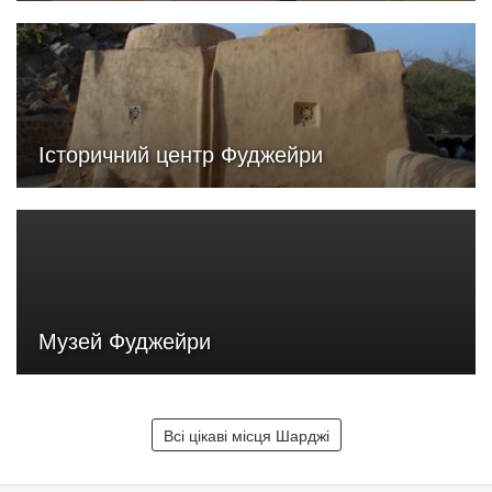
Історичний центр Фуджейри
Музей Фуджейри
Всі цікаві місця Шарджі