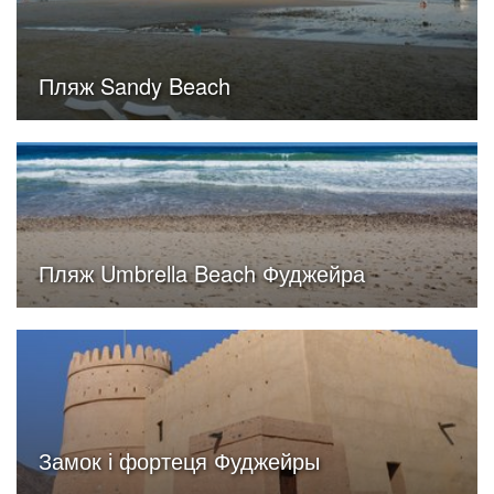
Пляж Sandy Beach
Пляж Umbrella Beach Фуджейра
Замок і фортеця Фуджейры