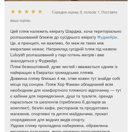
★
★
★
★
★
Середня оцінка:
5
. голосів:
1
.
Поставте
вашу оцінку.
Цей пляж належить емірату Шарджа, хоча територіально
розташований ближче до сусіднього емірату
Фуджейри
.
Це, в принципі, не важливо, бо меж як таких між
еміратами немає. Наприклад сусідній пляж під назвою
Luluyah розташований у парі сотень метрів і вже
знаходиться у Фуджейрі.
Пляж безкоштовний, дуже чистий і вважається одним із
найкращих в Еміратах громадських пляжів.
Довжина пляжу близько 4 км, отже кожен тут знайде собі
місце під сонцем. Пляж Хор Факкан обладнаний всім
необхідним для комфортного пляжного відпочинку — тут
є кабінки для перевдягання, душі та туалети, оренда
парасольок та шезлонгів (приблизно 6 доларів за
комплект), безліч кафе, ресторанів та продуктових
магазинів, спортивні та дитячі майданчики, прокат
спорядження для водних видів спорту.
Уздовж пляжу прокладена набережна, обрамлена
високими пальмами, якою приємно прогулюватися