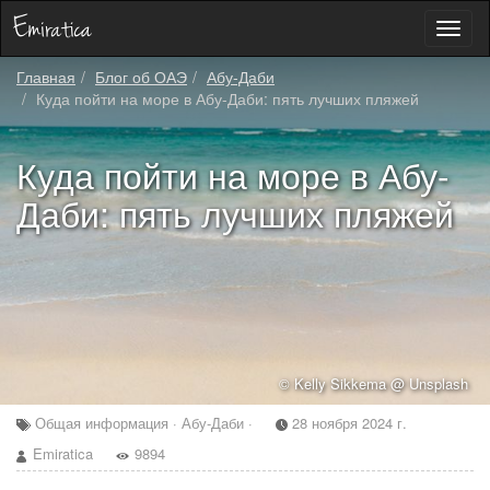
Toggl
naviga
Главная
Блог об ОАЭ
Абу-Даби
Куда пойти на море в Абу-Даби: пять лучших пляжей
Куда пойти на море в Абу-
Даби: пять лучших пляжей
© Kelly Sikkema @ Unsplash
Общая информация · Абу-Даби ·
28 ноября 2024 г.
Emiratica
9894