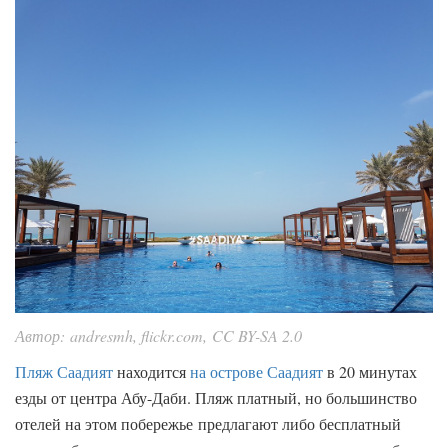
Автор: andresmh, flickr.com, CC BY-SA 2.0
Пляж Саадият
находится
на острове Саадият
в 20 минутах
езды от центра Абу-Даби. Пляж платный, но большинство
отелей на этом побережье предлагают либо бесплатный